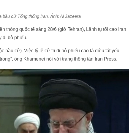
 bầu cử Tổng thống Iran. Ảnh: Al Jazeera
yền thông quốc tế sáng 28/6 (giờ Tehran), Lãnh tụ tối cao Iran
 đi bỏ phiếu.
 bầu cử). Việc tỷ lệ cử tri đi bỏ phiếu cao là điều tất yếu,
 trọng”, ông Khamenei nói với trang thông tấn Iran Press.