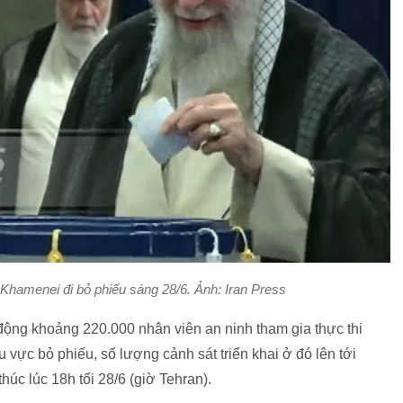
li Khamenei đi bỏ phiếu sáng 28/6. Ảnh: Iran Press
động khoảng 220.000 nhân viên an ninh tham gia thực thi
 vực bỏ phiếu, số lượng cảnh sát triển khai ở đó lên tới
húc lúc 18h tối 28/6 (giờ Tehran).