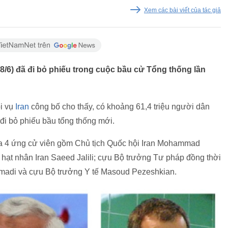
Xem các bài viết của tác giả
8/6) đã đi bỏ phiếu trong cuộc bầu cử Tổng thống lần
ội vụ
Iran
công bố cho thấy, có khoảng 61,4 triệu người dân
 đi bỏ phiếu bầu tổng thống mới.
a 4 ứng cử viên gồm Chủ tịch Quốc hội Iran Mohammad
ạt nhân Iran Saeed Jalili; cựu Bộ trưởng Tư pháp đồng thời
madi và cựu Bộ trưởng Y tế Masoud Pezeshkian.