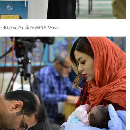
n đi bỏ phiếu. Ảnh: FARS News