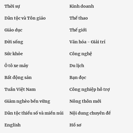
Thời sự
Kinh doanh
Dân tộc và Tôn giáo
Thể thao
Giáo dục
Thế giới
Đời sống
Văn hóa - Giải trí
Sức khỏe
Công nghệ
Ô tô xe máy
Du lịch
Bất động sản
Bạn đọc
Tuần Việt Nam
Công nghiệp hỗ trợ
Giảm nghèo bền vững
Nông thôn mới
Dân tộc thiểu số và miền núi
Nội dung chuyên đề
English
Hồ sơ