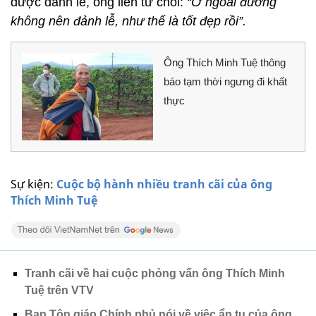
được đảnh lễ, ông liền từ chối:
“Ở ngoài đường
không nên đảnh lễ, như thế là tốt đẹp rồi”.
Ông Thích Minh Tuệ thông
báo tạm thời ngưng đi khất
thực
Sự kiện:
Cuộc bộ hành nhiều tranh cãi của ông
Thích Minh Tuệ
Tranh cãi về hai cuộc phỏng vấn ông Thích Minh
Tuệ trên VTV
Ban Tôn giáo Chính phủ nói về việc ẩn tu của ông