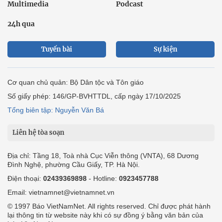
Multimedia
Podcast
24h qua
Tuyến bài
Sự kiện
Cơ quan chủ quản: Bộ Dân tộc và Tôn giáo
Số giấy phép: 146/GP-BVHTTDL, cấp ngày 17/10/2025
Tổng biên tập: Nguyễn Văn Bá
Liên hệ tòa soạn
Địa chỉ: Tầng 18, Toà nhà Cục Viễn thông (VNTA), 68 Dương
Đình Nghệ, phường Cầu Giấy, TP. Hà Nội.
Điện thoại:
02439369898
- Hotline:
0923457788
Email: vietnamnet@vietnamnet.vn
© 1997 Báo VietNamNet. All rights reserved. Chỉ được phát hành
lại thông tin từ website này khi có sự đồng ý bằng văn bản của