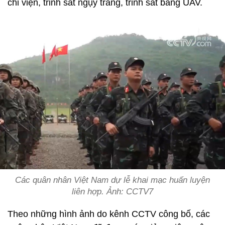
chi viện, trinh sát ngụy trang, trinh sát bằng UAV.
Các quân nhân Việt Nam dự lễ khai mạc huấn luyện
liên hợp. Ảnh: CCTV7
Theo những hình ảnh do kênh CCTV công bố, các