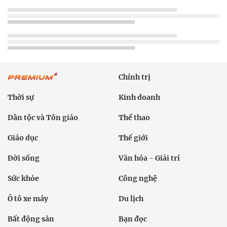
Chính trị
Thời sự
Kinh doanh
Dân tộc và Tôn giáo
Thể thao
Giáo dục
Thế giới
Đời sống
Văn hóa - Giải trí
Sức khỏe
Công nghệ
Ô tô xe máy
Du lịch
Bất động sản
Bạn đọc