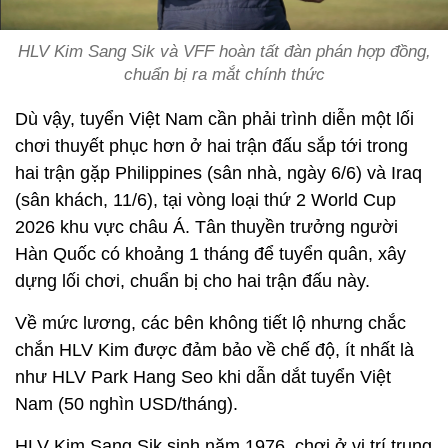
HLV Kim Sang Sik và VFF hoàn tất đàn phán hợp đồng,
chuẩn bị ra mắt chính thức
Dù vậy, tuyển Việt Nam cần phải trình diễn một lối
chơi thuyết phục hơn ở hai trận đấu sắp tới trong
hai trận gặp Philippines (sân nhà, ngày 6/6) và Iraq
(sân khách, 11/6), tại vòng loại thứ 2 World Cup
2026 khu vực châu Á. Tân thuyền trưởng người
Hàn Quốc có khoảng 1 tháng để tuyển quân, xây
dựng lối chơi, chuẩn bị cho hai trận đấu này.
Về mức lương, các bên không tiết lộ nhưng chắc
chắn HLV Kim được đảm bảo về chế độ, ít nhất là
như HLV Park Hang Seo khi dẫn dắt tuyển Việt
Nam (50 nghìn USD/tháng).
HLV Kim Sang Sik sinh năm 1976, chơi ở vị trí trung