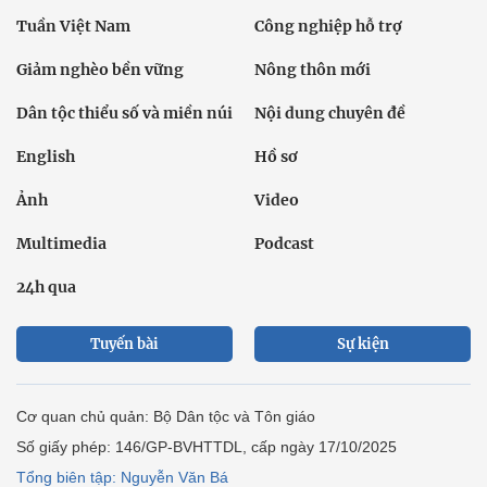
Tuần Việt Nam
Công nghiệp hỗ trợ
Giảm nghèo bền vững
Nông thôn mới
Dân tộc thiểu số và miền núi
Nội dung chuyên đề
English
Hồ sơ
Ảnh
Video
Multimedia
Podcast
24h qua
Tuyến bài
Sự kiện
Cơ quan chủ quản: Bộ Dân tộc và Tôn giáo
Số giấy phép: 146/GP-BVHTTDL, cấp ngày 17/10/2025
Tổng biên tập: Nguyễn Văn Bá