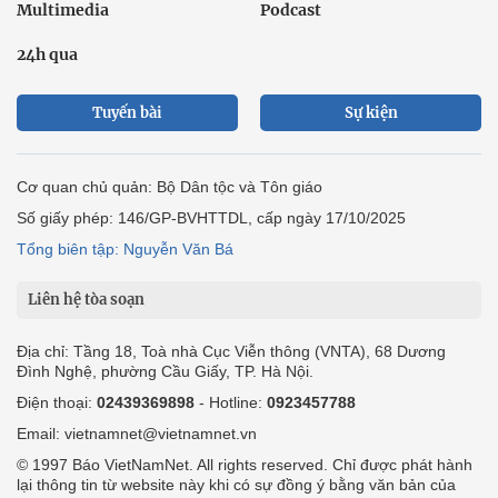
Multimedia
Podcast
24h qua
Tuyến bài
Sự kiện
Cơ quan chủ quản: Bộ Dân tộc và Tôn giáo
Số giấy phép: 146/GP-BVHTTDL, cấp ngày 17/10/2025
Tổng biên tập: Nguyễn Văn Bá
Liên hệ tòa soạn
Địa chỉ: Tầng 18, Toà nhà Cục Viễn thông (VNTA), 68 Dương
Đình Nghệ, phường Cầu Giấy, TP. Hà Nội.
Điện thoại:
02439369898
- Hotline:
0923457788
Email: vietnamnet@vietnamnet.vn
© 1997 Báo VietNamNet. All rights reserved. Chỉ được phát hành
lại thông tin từ website này khi có sự đồng ý bằng văn bản của