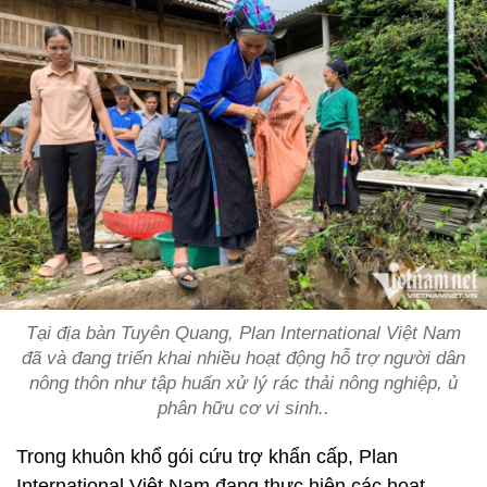
Tại địa bàn Tuyên Quang, Plan International Việt Nam
đã và đang triển khai nhiều hoạt động hỗ trợ người dân
nông thôn như tập huấn xử lý rác thải nông nghiệp, ủ
phân hữu cơ vi sinh..
Trong khuôn khổ gói cứu trợ khẩn cấp, Plan
International Việt Nam đang thực hiện các hoạt