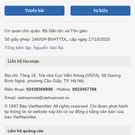
Tuyến bài
Sự kiện
Cơ quan chủ quản: Bộ Dân tộc và Tôn giáo
Số giấy phép: 146/GP-BVHTTDL, cấp ngày 17/10/2025
Tổng biên tập: Nguyễn Văn Bá
Liên hệ tòa soạn
Địa chỉ: Tầng 18, Toà nhà Cục Viễn thông (VNTA), 68 Dương
Đình Nghệ, phường Cầu Giấy, TP. Hà Nội.
Điện thoại:
02439369898
- Hotline:
0923457788
Email: vietnamnet@vietnamnet.vn
© 1997 Báo VietNamNet. All rights reserved. Chỉ được phát hành
lại thông tin từ website này khi có sự đồng ý bằng văn bản của
báo VietNamNet.
Liên hệ quảng cáo