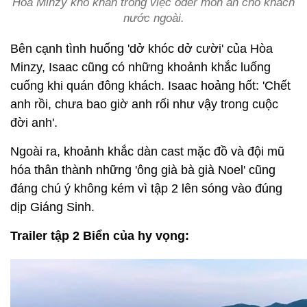
Hoà Minzy khó khăn trong việc oder món ăn cho khách
nước ngoài.
Bên cạnh tình huống 'dở khóc dở cười' của Hòa
Minzy, Isaac cũng có những khoảnh khắc luống
cuống khi quán đông khách. Isaac hoảng hốt: 'Chết
anh rồi, chưa bao giờ anh rối như vậy trong cuộc
đời anh'.
Ngoài ra, khoảnh khắc dàn cast mặc đồ và đội mũ
hóa thân thành những 'ông già bà già Noel' cũng
đáng chú ý không kém vì tập 2 lên sóng vào đúng
dịp Giáng Sinh.
Trailer tập 2 Biển của hy vọng: