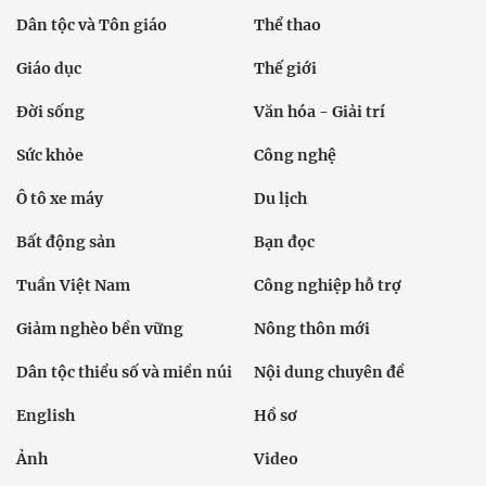
Dân tộc và Tôn giáo
Thể thao
Giáo dục
Thế giới
Đời sống
Văn hóa - Giải trí
Sức khỏe
Công nghệ
Ô tô xe máy
Du lịch
Bất động sản
Bạn đọc
Tuần Việt Nam
Công nghiệp hỗ trợ
Giảm nghèo bền vững
Nông thôn mới
Dân tộc thiểu số và miền núi
Nội dung chuyên đề
English
Hồ sơ
Ảnh
Video