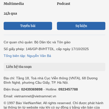
Multimedia
Podcast
24h qua
Tuyến bài
Sự kiện
Cơ quan chủ quản: Bộ Dân tộc và Tôn giáo
Số giấy phép: 146/GP-BVHTTDL, cấp ngày 17/10/2025
Tổng biên tập: Nguyễn Văn Bá
Liên hệ tòa soạn
Địa chỉ: Tầng 18, Toà nhà Cục Viễn thông (VNTA), 68 Dương
Đình Nghệ, phường Cầu Giấy, TP. Hà Nội.
Điện thoại:
02439369898
- Hotline:
0923457788
Email: vietnamnet@vietnamnet.vn
© 1997 Báo VietNamNet. All rights reserved. Chỉ được phát hành
lại thông tin từ website này khi có sự đồng ý bằng văn bản của