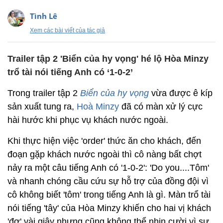
Tình Lê
Xem các bài viết của tác giả
Trailer tập 2 'Biển của hy vọng' hé lộ Hòa Minzy
trổ tài nói tiếng Anh có ‘1-0-2’
Trong trailer tập 2
Biển của hy vọng
vừa được ê kíp
sản xuất tung ra,
Hoà Minzy
đã có màn xử lý cực
hài hước khi phục vụ khách nước ngoài.
Khi thực hiện việc 'order' thức ăn cho khách, đến
đoạn gặp khách nước ngoài thì cô nàng bất chợt
nảy ra một câu tiếng Anh có '1-0-2': 'Do you....Tôm'
và nhanh chóng cầu cứu sự hỗ trợ của đồng đội vì
cô không biết 'tôm' trong tiếng Anh là gì. Màn trổ tài
nói tiếng 'tây' của Hòa Minzy khiến cho hai vị khách
'đơ' vài giây nhưng cũng không thể nhịn cười vì sự