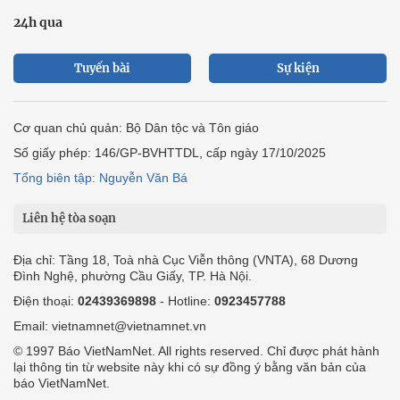
24h qua
Tuyến bài
Sự kiện
Cơ quan chủ quản: Bộ Dân tộc và Tôn giáo
Số giấy phép: 146/GP-BVHTTDL, cấp ngày 17/10/2025
Tổng biên tập: Nguyễn Văn Bá
Liên hệ tòa soạn
Địa chỉ: Tầng 18, Toà nhà Cục Viễn thông (VNTA), 68 Dương
Đình Nghệ, phường Cầu Giấy, TP. Hà Nội.
Điện thoại:
02439369898
- Hotline:
0923457788
Email: vietnamnet@vietnamnet.vn
© 1997 Báo VietNamNet. All rights reserved. Chỉ được phát hành
lại thông tin từ website này khi có sự đồng ý bằng văn bản của
báo VietNamNet.