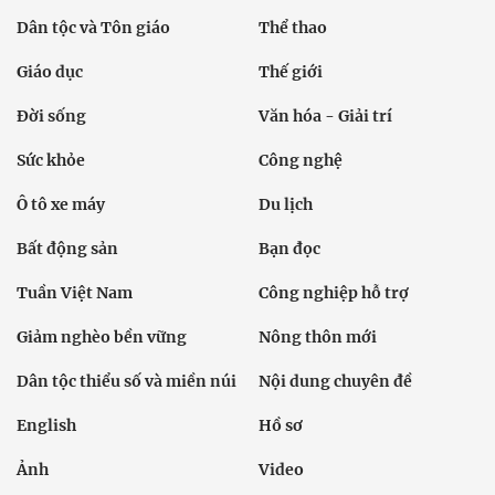
Dân tộc và Tôn giáo
Thể thao
Giáo dục
Thế giới
Đời sống
Văn hóa - Giải trí
Sức khỏe
Công nghệ
Ô tô xe máy
Du lịch
Bất động sản
Bạn đọc
Tuần Việt Nam
Công nghiệp hỗ trợ
Giảm nghèo bền vững
Nông thôn mới
Dân tộc thiểu số và miền núi
Nội dung chuyên đề
English
Hồ sơ
Ảnh
Video