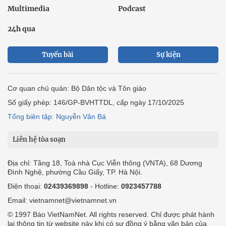
Multimedia
Podcast
24h qua
Tuyến bài
Sự kiện
Cơ quan chủ quản: Bộ Dân tộc và Tôn giáo
Số giấy phép: 146/GP-BVHTTDL, cấp ngày 17/10/2025
Tổng biên tập: Nguyễn Văn Bá
Liên hệ tòa soạn
Địa chỉ: Tầng 18, Toà nhà Cục Viễn thông (VNTA), 68 Dương
Đình Nghệ, phường Cầu Giấy, TP. Hà Nội.
Điện thoại:
02439369898
- Hotline:
0923457788
Email: vietnamnet@vietnamnet.vn
© 1997 Báo VietNamNet. All rights reserved. Chỉ được phát hành
lại thông tin từ website này khi có sự đồng ý bằng văn bản của