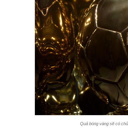
Quả bóng vàng sẽ có chủ 