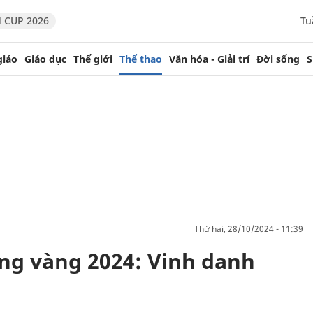
 CUP 2026
Tu
giáo
Giáo dục
Thế giới
Thể thao
Văn hóa - Giải trí
Đời sống
S
thứ hai, 28/10/2024 - 11:39
ng vàng 2024: Vinh danh