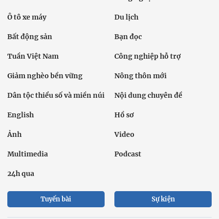
Ô tô xe máy
Du lịch
Bất động sản
Bạn đọc
Tuần Việt Nam
Công nghiệp hỗ trợ
Giảm nghèo bền vững
Nông thôn mới
Dân tộc thiểu số và miền núi
Nội dung chuyên đề
English
Hồ sơ
Ảnh
Video
Multimedia
Podcast
24h qua
Tuyến bài
Sự kiện