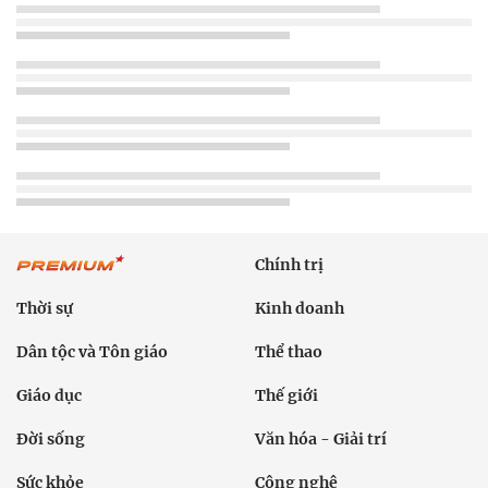
Chính trị
Thời sự
Kinh doanh
Dân tộc và Tôn giáo
Thể thao
Giáo dục
Thế giới
Đời sống
Văn hóa - Giải trí
Sức khỏe
Công nghệ