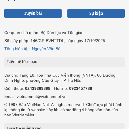
Tuyến bài
Sự kiện
Cơ quan chủ quản: Bộ Dân tộc và Tôn giáo
Số giấy phép: 146/GP-BVHTTDL, cấp ngày 17/10/2025
Tổng biên tập: Nguyễn Văn Bá
Liên hệ tòa soạn
Địa chỉ: Tầng 18, Toà nhà Cục Viễn thông (VNTA), 68 Dương
Đình Nghệ, phường Cầu Giấy, TP. Hà Nội.
Điện thoại:
02439369898
- Hotline:
0923457788
Email: vietnamnet@vietnamnet.vn
© 1997 Báo VietNamNet. All rights reserved. Chỉ được phát hành
lại thông tin từ website này khi có sự đồng ý bằng văn bản của
báo VietNamNet.
Liên hệ quảng cáo