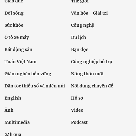
Giáo dục
Thế giới
Đời sống
Văn hóa - Giải trí
Sức khỏe
Công nghệ
Ô tô xe máy
Du lịch
Bất động sản
Bạn đọc
Tuần Việt Nam
Công nghiệp hỗ trợ
Giảm nghèo bền vững
Nông thôn mới
Dân tộc thiểu số và miền núi
Nội dung chuyên đề
English
Hồ sơ
Ảnh
Video
Multimedia
Podcast
24h qua