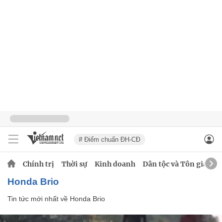
# Điểm chuẩn ĐH-CĐ
Chính trị
Thời sự
Kinh doanh
Dân tộc và Tôn giáo
Honda Brio
Tin tức mới nhất về
Honda Brio