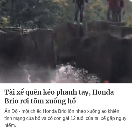
Tài xế quên kéo phanh tay, Honda
Brio rơi tõm xuống hồ
Ấn Độ - một chiếc Honda Brio lộn nhào xuống ao khiến
tính mạng của bố và cô con gái 12 tuổi của tài xế gặp nguy
hiểm.