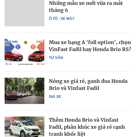
Những mẫu xe mới vừa ra mắt
tháng 6
Ô TÔ - XE MÁY
Mua xe hạng A 'full option', chọn
VinFast Fadil hay Honda Brio RS?
TƯ VẤN
Nóng xe giá rẻ, ganh đua Honda
Brio và Vinfast Fadil
GIÁ XE
Thêm Honda Brio và Vinfast
Fadil, phân khúc xe giá rẻ cạnh
tranh khốc liệt