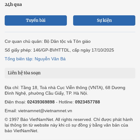
24h qua
Tuyến bài
Sự kiện
Cơ quan chủ quản: Bộ Dân tộc và Tôn giáo
Số giấy phép: 146/GP-BVHTTDL, cấp ngày 17/10/2025
Tổng biên tập: Nguyễn Văn Bá
Liên hệ tòa soạn
Địa chỉ: Tầng 18, Toà nhà Cục Viễn thông (VNTA), 68 Dương
Đình Nghệ, phường Cầu Giấy, TP. Hà Nội.
Điện thoại:
02439369898
- Hotline:
0923457788
Email: vietnamnet@vietnamnet.vn
© 1997 Báo VietNamNet. All rights reserved. Chỉ được phát hành
lại thông tin từ website này khi có sự đồng ý bằng văn bản của
báo VietNamNet.