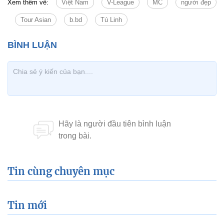
Xem thêm về:
Việt Nam
V-League
MC
người đẹp
Tour Asian
b.bd
Tú Linh
Tin cùng chuyên mục
Tin mới