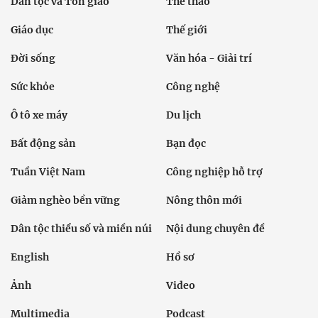
Dân tộc và Tôn giáo
Thể thao
Giáo dục
Thế giới
Đời sống
Văn hóa - Giải trí
Sức khỏe
Công nghệ
Ô tô xe máy
Du lịch
Bất động sản
Bạn đọc
Tuần Việt Nam
Công nghiệp hỗ trợ
Giảm nghèo bền vững
Nông thôn mới
Dân tộc thiểu số và miền núi
Nội dung chuyên đề
English
Hồ sơ
Ảnh
Video
Multimedia
Podcast