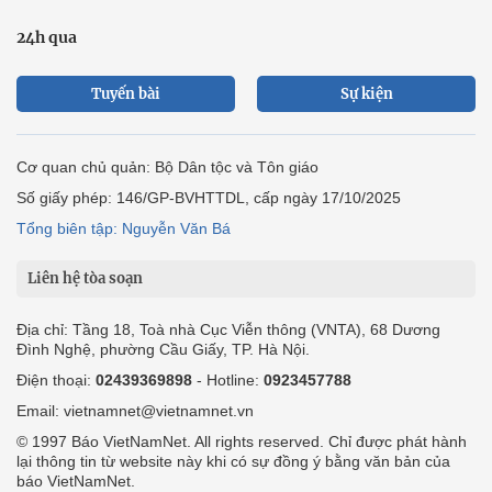
24h qua
Tuyến bài
Sự kiện
Cơ quan chủ quản: Bộ Dân tộc và Tôn giáo
Số giấy phép: 146/GP-BVHTTDL, cấp ngày 17/10/2025
Tổng biên tập: Nguyễn Văn Bá
Liên hệ tòa soạn
Địa chỉ: Tầng 18, Toà nhà Cục Viễn thông (VNTA), 68 Dương
Đình Nghệ, phường Cầu Giấy, TP. Hà Nội.
Điện thoại:
02439369898
- Hotline:
0923457788
Email: vietnamnet@vietnamnet.vn
© 1997 Báo VietNamNet. All rights reserved. Chỉ được phát hành
lại thông tin từ website này khi có sự đồng ý bằng văn bản của
báo VietNamNet.