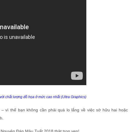
ới chất lượng đồ họa ở mức cao nhất (Ultra Graphics)
thế bạn không cần phải quá lo lắng về việc sở hữu hai hoặc
h.
t Nguyên Đán Mậu Tuất 2018 thật trọn vẹn!