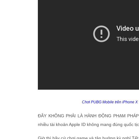
Chơi PUBG Mobile trên iPhone X v
ĐÂY KHÔNG PHẢI LÀ HÀNH ĐỘNG PHẠM PHÁP – vì 
nhiều tài khoản Apple ID không mang đúng quốc tịc
Giờ thì hãy cứ chơi game và tận hưởng kỳ nghỉ Tế