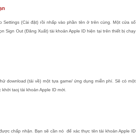
bạn
o Settings (Cài đặt) rồi nhấp vào phần tên ở trên cùng. Một cửa sổ
 Sign Out (Đăng Xuất) tài khoản Apple ID hiện tại trên thiết bị chạy
hử download (tải về) một tựa game/ ứng dụng miễn phí. Sẽ có một
khởi taoj tài khoản Apple ID mới.
được chấp nhận. Bạn sẽ cần nó để xác thực tên tài khoản Apple ID