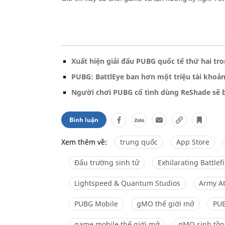
Xuất hiện giải đấu PUBG quốc tế thứ hai t
PUBG: BattlEye ban hơn một triệu tài khoản
Người chơi PUBG cố tình dùng ReShade sẽ b
Bình luận
Xem thêm về:
trung quốc
App Store
Đấu trường sinh tử
Exhilarating Battlef
Lightspeed & Quantum Studios
Army At
PUBG Mobile
gMO thế giới mở
PU
game mobile thế giới mở
gMO sinh tồn