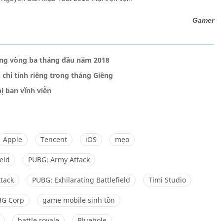
Gamer
rong vòng ba tháng đầu năm 2018
 chỉ tính riêng trong tháng Giêng
ị ban vĩnh viễn
Apple
Tencent
iOS
mẹo
ield
PUBG: Army Attack
tack
PUBG: Exhilarating Battlefield
Timi Studio
BG Corp
game mobile sinh tồn
battle royale
Bluehole