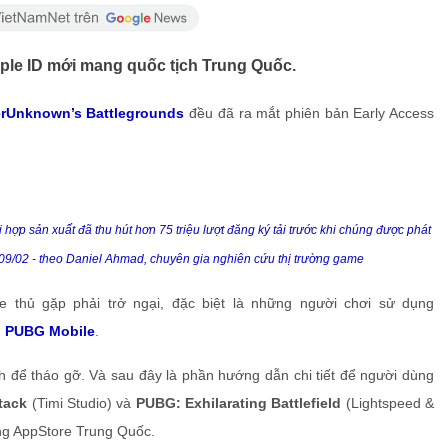
ple ID mới mang quốc tịch Trung Quốc.
erUnknown’s Battlegrounds
đều đã ra mắt phiên bản Early Access
p sản xuất đã thu hút hơn 75 triệu lượt đăng ký tải trước khi chúng được phát
09/02 - theo Daniel Ahmad, chuyên gia nghiên cứu thị trường game
me thủ gặp phải trở ngại, đặc biệt là những người chơi sử dụng
m
PUBG
Mobile
.
h để tháo gỡ. Và sau đây là phần hướng dẫn chi tiết để người dùng
tack
(Timi Studio) và
PUBG: Exhilarating Battlefield
(Lightspeed &
ng AppStore Trung Quốc.