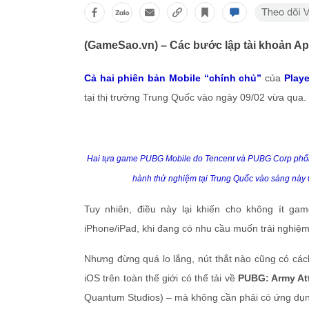
(GameSao.vn) – Các bước lập tài khoản Ap
Cả hai phiên bản Mobile “chính chủ”
của
Play
tại thị trường Trung Quốc vào ngày 09/02 vừa qua.
Hai tựa game PUBG Mobile do Tencent và PUBG Corp phối hợ
hành thử nghiệm tại Trung Quốc vào sáng này 
Tuy nhiên, điều này lại khiến cho không ít ga
iPhone/iPad, khi đang có nhu cầu muốn trải nghiệ
Nhưng đừng quá lo lắng, nút thắt nào cũng có các
iOS trên toàn thế giới có thể tải về
PUBG: Army At
Quantum Studios) – mà không cần phải có ứng dụ