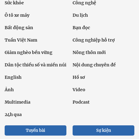
Sức khỏe
Công nghệ
Ô tô xe máy
Du lịch
Bất động sản
Bạn đọc
Tuần Việt Nam
Công nghiệp hỗ trợ
Giảm nghèo bền vững
Nông thôn mới
Dân tộc thiểu số và miền núi
Nội dung chuyên đề
English
Hồ sơ
Ảnh
Video
Multimedia
Podcast
24h qua
Tuyến bài
Sự kiện