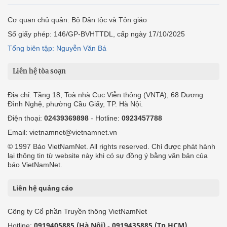
Cơ quan chủ quản: Bộ Dân tộc và Tôn giáo
Số giấy phép: 146/GP-BVHTTDL, cấp ngày 17/10/2025
Tổng biên tập: Nguyễn Văn Bá
Liên hệ tòa soạn
Địa chỉ: Tầng 18, Toà nhà Cục Viễn thông (VNTA), 68 Dương
Đình Nghệ, phường Cầu Giấy, TP. Hà Nội.
Điện thoại:
02439369898
- Hotline:
0923457788
Email: vietnamnet@vietnamnet.vn
© 1997 Báo VietNamNet. All rights reserved. Chỉ được phát hành
lại thông tin từ website này khi có sự đồng ý bằng văn bản của
báo VietNamNet.
Liên hệ quảng cáo
Công ty Cổ phần Truyền thông VietNamNet
0919405885 (Hà Nội)
0919435885 (Tp.HCM)
Hotline:
-