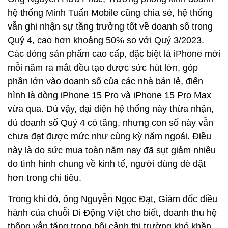
hệ thống Minh Tuấn Mobile cũng chia sẻ, hệ thống
vẫn ghi nhận sự tăng trưởng tốt về doanh số trong
Quý 4, cao hơn khoảng 50% so với Quý 3/2023.
Các dòng sản phẩm cao cấp, đặc biệt là iPhone mới
mỗi năm ra mắt đều tạo được sức hút lớn, góp
phần lớn vào doanh số của các nhà bán lẻ, điển
hình là dòng iPhone 15 Pro và iPhone 15 Pro Max
vừa qua. Dù vậy, đại diện hệ thống này thừa nhận,
dù doanh số Quý 4 có tăng, nhưng con số này vẫn
chưa đạt được mức như cùng kỳ năm ngoái. Điều
này là do sức mua toàn năm nay đã sụt giảm nhiều
do tình hình chung về kinh tế, người dùng dè dặt
hơn trong chi tiêu.
Trong khi đó, ông Nguyễn Ngọc Đạt, Giám đốc điều
hành của chuỗi Di Động Việt cho biết, doanh thu hệ
thống vẫn tăng trong bối cảnh thị trường khó khăn