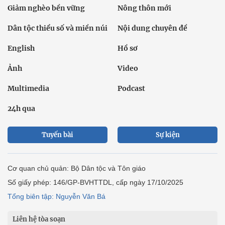
Giảm nghèo bền vững
Nông thôn mới
Dân tộc thiểu số và miền núi
Nội dung chuyên đề
English
Hồ sơ
Ảnh
Video
Multimedia
Podcast
24h qua
Tuyến bài
Sự kiện
Cơ quan chủ quản: Bộ Dân tộc và Tôn giáo
Số giấy phép: 146/GP-BVHTTDL, cấp ngày 17/10/2025
Tổng biên tập: Nguyễn Văn Bá
Liên hệ tòa soạn