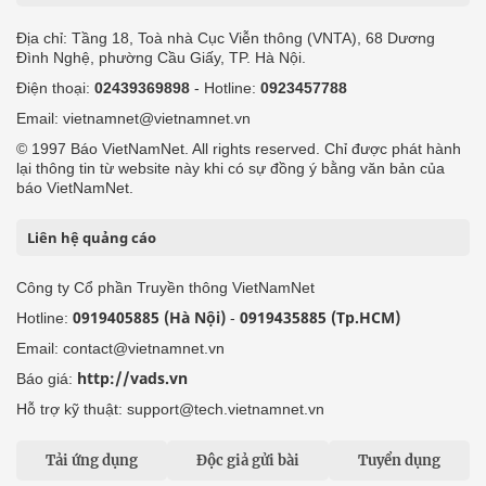
Địa chỉ: Tầng 18, Toà nhà Cục Viễn thông (VNTA), 68 Dương
Đình Nghệ, phường Cầu Giấy, TP. Hà Nội.
Điện thoại:
02439369898
- Hotline:
0923457788
Email: vietnamnet@vietnamnet.vn
© 1997 Báo VietNamNet. All rights reserved. Chỉ được phát hành
lại thông tin từ website này khi có sự đồng ý bằng văn bản của
báo VietNamNet.
Liên hệ quảng cáo
Công ty Cổ phần Truyền thông VietNamNet
0919405885 (Hà Nội)
0919435885 (Tp.HCM)
Hotline:
-
Email: contact@vietnamnet.vn
http://vads.vn
Báo giá:
Hỗ trợ kỹ thuật: support@tech.vietnamnet.vn
Tải ứng dụng
Độc giả gửi bài
Tuyển dụng