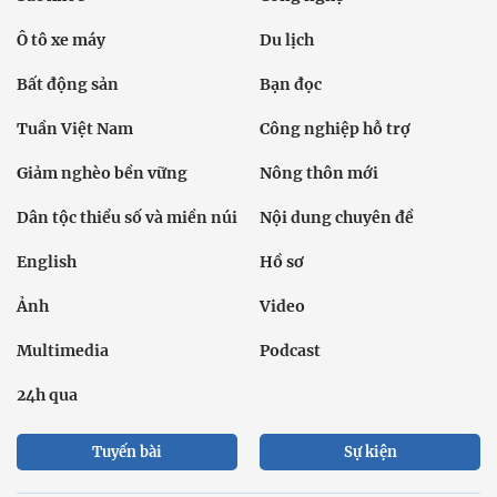
Ô tô xe máy
Du lịch
Bất động sản
Bạn đọc
Tuần Việt Nam
Công nghiệp hỗ trợ
Giảm nghèo bền vững
Nông thôn mới
Dân tộc thiểu số và miền núi
Nội dung chuyên đề
English
Hồ sơ
Ảnh
Video
Multimedia
Podcast
24h qua
Tuyến bài
Sự kiện