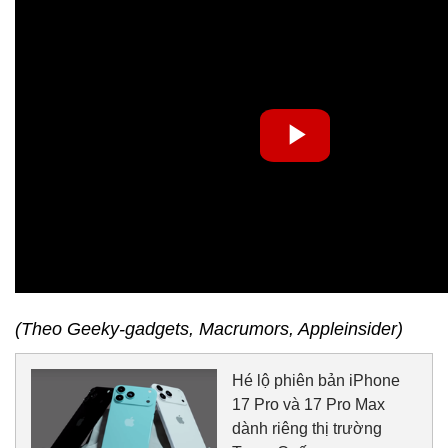
(Theo Geeky-gadgets, Macrumors, Appleinsider)
Hé lộ phiên bản iPhone
17 Pro và 17 Pro Max
dành riêng thị trường