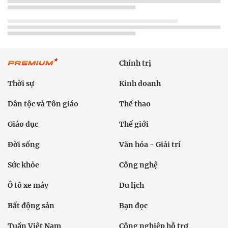
Chính trị
Thời sự
Kinh doanh
Dân tộc và Tôn giáo
Thể thao
Giáo dục
Thế giới
Đời sống
Văn hóa - Giải trí
Sức khỏe
Công nghệ
Ô tô xe máy
Du lịch
Bất động sản
Bạn đọc
Tuần Việt Nam
Công nghiệp hỗ trợ