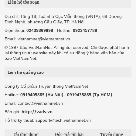
Liên hệ tòa soạn
Địa chỉ: Tầng 18, Toà nhà Cục Viễn thông (VNTA), 68 Dương
Đình Nghệ, phường Cầu Giấy, TP. Hà Nội.
Điện thoại:
02439369898
- Hotline:
0923457788
Email: vietnamnet@vietnamnet.vn
© 1997 Báo VietNamNet. All rights reserved. Chỉ được phát hành
lại thông tin từ website này khi có sự đồng ý bằng văn bản của
báo VietNamNet.
Liên hệ quảng cáo
Công ty Cổ phần Truyền thông VietNamNet
0919405885 (Hà Nội)
0919435885 (Tp.HCM)
Hotline:
-
Email: contact@vietnamnet.vn
http://vads.vn
Báo giá:
Hỗ trợ kỹ thuật: support@tech.vietnamnet.vn
Tải ứng dụng
Độc giả gửi bài
Tuyển dụng