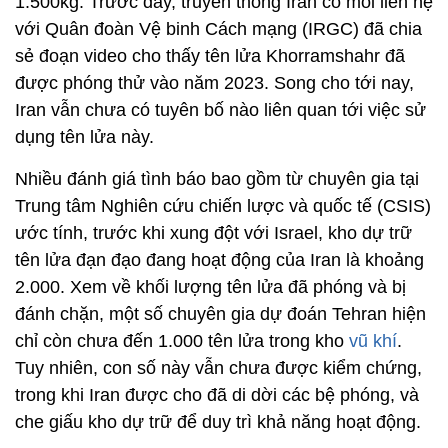
1.500kg. Trước đây, truyền thông Iran có mối liên hệ
với Quân đoàn Vệ binh Cách mạng (IRGC) đã chia
sẻ đoạn video cho thấy tên lửa Khorramshahr đã
được phóng thử vào năm 2023. Song cho tới nay,
Iran vẫn chưa có tuyên bố nào liên quan tới việc sử
dụng tên lửa này.
Nhiều đánh giá tình báo bao gồm từ chuyên gia tại
Trung tâm Nghiên cứu chiến lược và quốc tế (CSIS)
ước tính, trước khi xung đột với Israel, kho dự trữ
tên lửa đạn đạo đang hoạt động của Iran là khoảng
2.000. Xem về khối lượng tên lửa đã phóng và bị
đánh chặn, một số chuyên gia dự đoán Tehran hiện
chỉ còn chưa đến 1.000 tên lửa trong kho
vũ khí
.
Tuy nhiên, con số này vẫn chưa được kiểm chứng,
trong khi Iran được cho đã di dời các bệ phóng, và
che giấu kho dự trữ để duy trì khả năng hoạt động.