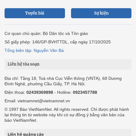
Tuyến bài
Sự kiện
Cơ quan chủ quản: Bộ Dân tộc và Tôn giáo
Số giấy phép: 146/GP-BVHTTDL, cấp ngày 17/10/2025
Tổng biên tập: Nguyễn Văn Bá
Liên hệ tòa soạn
Địa chỉ: Tầng 18, Toà nhà Cục Viễn thông (VNTA), 68 Dương
Đình Nghệ, phường Cầu Giấy, TP. Hà Nội.
Điện thoại:
02439369898
- Hotline:
0923457788
Email: vietnamnet@vietnamnet.vn
© 1997 Báo VietNamNet. All rights reserved. Chỉ được phát hành
lại thông tin từ website này khi có sự đồng ý bằng văn bản của
báo VietNamNet.
Liên hệ quảng cáo