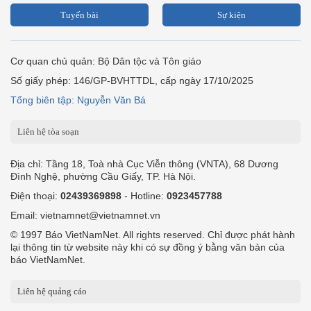
Tuyến bài
Sự kiện
Cơ quan chủ quản: Bộ Dân tộc và Tôn giáo
Số giấy phép: 146/GP-BVHTTDL, cấp ngày 17/10/2025
Tổng biên tập: Nguyễn Văn Bá
Liên hệ tòa soạn
Địa chỉ: Tầng 18, Toà nhà Cục Viễn thông (VNTA), 68 Dương
Đình Nghệ, phường Cầu Giấy, TP. Hà Nội.
Điện thoại:
02439369898
- Hotline:
0923457788
Email: vietnamnet@vietnamnet.vn
© 1997 Báo VietNamNet. All rights reserved. Chỉ được phát hành
lại thông tin từ website này khi có sự đồng ý bằng văn bản của
báo VietNamNet.
Liên hệ quảng cáo