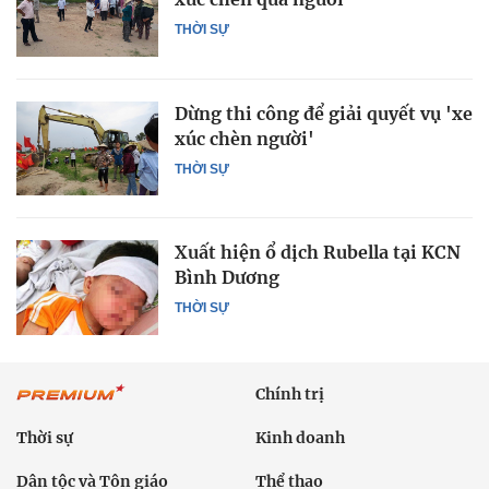
THỜI SỰ
Dừng thi công để giải quyết vụ 'xe
xúc chèn người'
THỜI SỰ
Xuất hiện ổ dịch Rubella tại KCN
Bình Dương
THỜI SỰ
Chính trị
Thời sự
Kinh doanh
Dân tộc và Tôn giáo
Thể thao