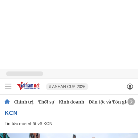
# ASEAN CUP 2026
Chính trị
Thời sự
Kinh doanh
Dân tộc và Tôn giáo
KCN
Tin tức mới nhất về
KCN