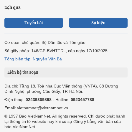
24h qua
Tuyến bài
Sự kiện
Cơ quan chủ quản: Bộ Dân tộc và Tôn giáo
Số giấy phép: 146/GP-BVHTTDL, cấp ngày 17/10/2025
Tổng biên tập: Nguyễn Văn Bá
Liên hệ tòa soạn
Địa chỉ: Tầng 18, Toà nhà Cục Viễn thông (VNTA), 68 Dương
Đình Nghệ, phường Cầu Giấy, TP. Hà Nội.
Điện thoại:
02439369898
- Hotline:
0923457788
Email: vietnamnet@vietnamnet.vn
© 1997 Báo VietNamNet. All rights reserved. Chỉ được phát hành
lại thông tin từ website này khi có sự đồng ý bằng văn bản của
báo VietNamNet.