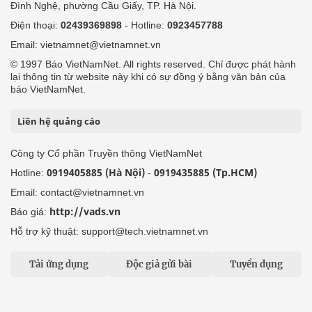
Đình Nghệ, phường Cầu Giấy, TP. Hà Nội.
Điện thoại:
02439369898
- Hotline:
0923457788
Email: vietnamnet@vietnamnet.vn
© 1997 Báo VietNamNet. All rights reserved. Chỉ được phát hành
lại thông tin từ website này khi có sự đồng ý bằng văn bản của
báo VietNamNet.
Liên hệ quảng cáo
Công ty Cổ phần Truyền thông VietNamNet
0919405885 (Hà Nội)
0919435885 (Tp.HCM)
Hotline:
-
Email: contact@vietnamnet.vn
http://vads.vn
Báo giá:
Hỗ trợ kỹ thuật: support@tech.vietnamnet.vn
Tải ứng dụng
Độc giả gửi bài
Tuyển dụng