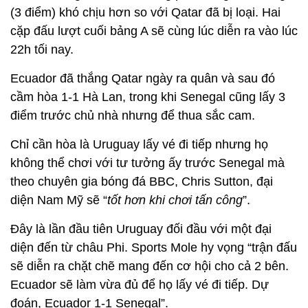
(3 điểm) khó chịu hơn so với Qatar đã bị loại. Hai
cặp đấu lượt cuối bảng A sẽ cùng lúc diễn ra vào lúc
22h tối nay.
Ecuador đã thắng Qatar ngày ra quân và sau đó
cầm hòa 1-1 Hà Lan, trong khi Senegal cũng lấy 3
điểm trước chủ nhà nhưng để thua sắc cam.
Chỉ cần hòa là Uruguay lấy vé đi tiếp nhưng họ
không thể chơi với tư tưởng ấy trước Senegal mà
theo chuyên gia bóng đá BBC, Chris Sutton, đại
diện Nam Mỹ sẽ “
tốt hơn khi chơi tấn công
”.
Đây là lần đầu tiên Uruguay đối đầu với một đại
diện đến từ châu Phi. Sports Mole hy vọng “trận đấu
sẽ diễn ra chặt chẽ mang đến cơ hội cho cả 2 bên.
Ecuador sẽ làm vừa đủ để họ lấy vé đi tiếp. Dự
đoán, Ecuador 1-1 Senegal”.