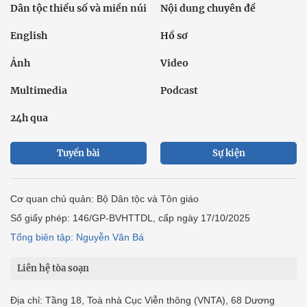
Dân tộc thiểu số và miền núi
Nội dung chuyên đề
English
Hồ sơ
Ảnh
Video
Multimedia
Podcast
24h qua
Tuyến bài
Sự kiện
Cơ quan chủ quản: Bộ Dân tộc và Tôn giáo
Số giấy phép: 146/GP-BVHTTDL, cấp ngày 17/10/2025
Tổng biên tập: Nguyễn Văn Bá
Liên hệ tòa soạn
Địa chỉ: Tầng 18, Toà nhà Cục Viễn thông (VNTA), 68 Dương