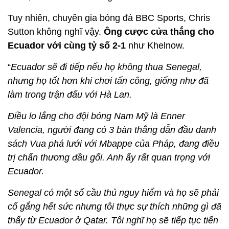
Tuy nhiên, chuyên gia bóng đá BBC Sports, Chris
Sutton không nghĩ vậy.
Ông cược cửa thắng cho
Ecuador với cùng tỷ số 2-1
như Khelnow.
“
Ecuador sẽ đi tiếp nếu họ không thua Senegal,
nhưng họ tốt hơn khi chơi tấn công, giống như đã
làm trong trận đấu với Hà Lan.
Điều lo lắng cho đội bóng Nam Mỹ là Enner
Valencia, người đang có 3 bàn thắng dẫn đầu danh
sách Vua phá lưới với Mbappe của Pháp, đang điều
trị chấn thương đầu gối. Anh ấy rất quan trọng với
Ecuador.
Senegal có một số cầu thủ nguy hiểm và họ sẽ phải
cố gắng hết sức nhưng tôi thực sự thích những gì đã
thấy từ Ecuador ở Qatar. Tôi nghĩ họ sẽ tiếp tục tiến