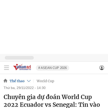
# ASEAN CUP 2026
Thể thao
World Cup
thứ ba, 29/11/2022 - 14:30
Chuyên gia dự đoán World Cup
2022 Ecuador vs Senegal: Tin vào