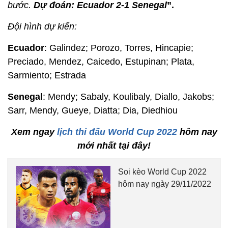
bước.
Dự đoán:
Ecuador 2-1 Senegal
”.
Đội hình dự kiến:
Ecuador
: Galindez; Porozo, Torres, Hincapie;
Preciado, Mendez, Caicedo, Estupinan; Plata,
Sarmiento; Estrada
Senegal
: Mendy; Sabaly, Koulibaly, Diallo, Jakobs;
Sarr, Mendy, Gueye, Diatta; Dia, Diedhiou
Xem ngay
lịch thi đấu World Cup 2022
hôm nay
mới nhất tại đây!
Soi kèo World Cup 2022
hôm nay ngày 29/11/2022