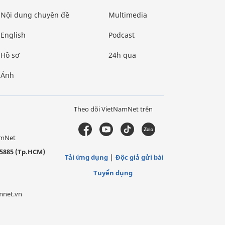
Nội dung chuyên đề
Multimedia
English
Podcast
Hồ sơ
24h qua
Ảnh
Theo dõi VietNamNet trên
amNet
5885 (Tp.HCM)
Tải ứng dụng
Độc giả gửi bài
Tuyển dụng
mnet.vn