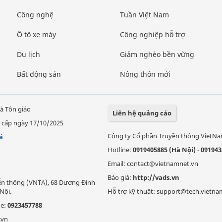
Công nghệ
Tuần Việt Nam
Ô tô xe máy
Công nghiệp hỗ trợ
Du lịch
Giảm nghèo bền vững
Bất động sản
Nông thôn mới
à Tôn giáo
Liên hệ quảng cáo
 cấp ngày 17/10/2025
Công ty Cổ phần Truyền thông VietN
á
Hotline:
0919405885 (Hà Nội)
-
091943
Email: contact@vietnamnet.vn
Báo giá:
http://vads.vn
Viễn thông (VNTA), 68 Dương Đình
Nội.
Hỗ trợ kỹ thuật: support@tech.vietna
ne:
0923457788
.vn