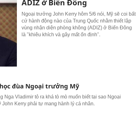
ADIZ ở Biển Đông
Ngoại trưởng John Kerry hôm 5/6 nói, Mỹ sẽ coi bất
cứ hành động nào của Trung Quốc nhằm thiết lập
vùng nhận diện phòng không (ADIZ) ở Biển Đông
là "khiêu khích và gây mất ổn định".
chọc đùa Ngoại trưởng Mỹ
g Nga Vladimir tỏ ra khá tò mò muốn biết tại sao Ngoại
 John Kerry phải tự mang hành lý cá nhân.