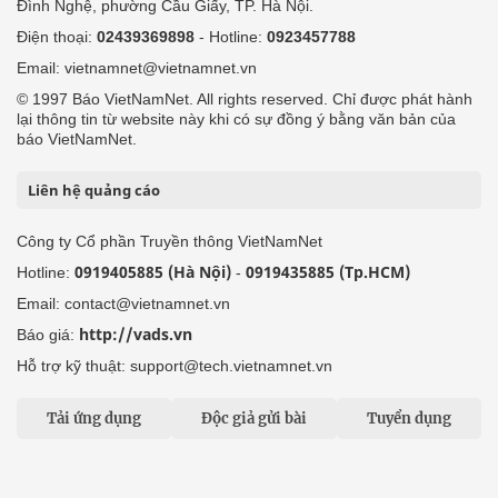
Đình Nghệ, phường Cầu Giấy, TP. Hà Nội.
Điện thoại:
02439369898
- Hotline:
0923457788
Email: vietnamnet@vietnamnet.vn
© 1997 Báo VietNamNet. All rights reserved. Chỉ được phát hành
lại thông tin từ website này khi có sự đồng ý bằng văn bản của
báo VietNamNet.
Liên hệ quảng cáo
Công ty Cổ phần Truyền thông VietNamNet
0919405885 (Hà Nội)
0919435885 (Tp.HCM)
Hotline:
-
Email: contact@vietnamnet.vn
http://vads.vn
Báo giá:
Hỗ trợ kỹ thuật: support@tech.vietnamnet.vn
Tải ứng dụng
Độc giả gửi bài
Tuyển dụng