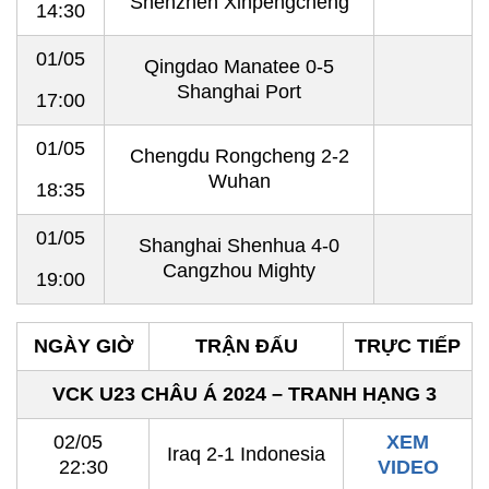
Shenzhen Xinpengcheng
14:30
01/05
Qingdao Manatee 0-5
Shanghai Port
17:00
01/05
Chengdu Rongcheng 2-2
Wuhan
18:35
01/05
Shanghai Shenhua 4-0
Cangzhou Mighty
19:00
NGÀY GIỜ
TRẬN ĐẤU
TRỰC TIẾP
VCK U23 CHÂU Á 2024 – TRANH HẠNG 3
02/05
XEM
Iraq 2-1 Indonesia
22:30
VIDEO