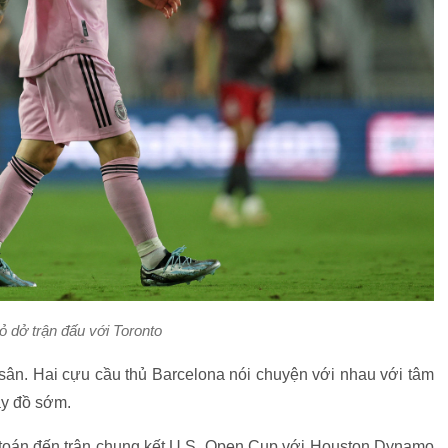
ỏ dở trận đấu với Toronto
i sân. Hai cựu cầu thủ Barcelona nói chuyện với nhau với tâm
hay đồ sớm.
h toán đến trận chung kết U.S. Open Cup với Houston Dynamo