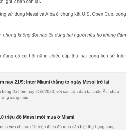
i ghi 2 bàn còn lại.
năng sử dụng Messi và Alba ở chung kết U.S. Open Cup, trong
ớc, nhưng không đời nào tôi dùng hai người nếu họ không đảm
 đang có cơ hội nâng chiếc cúp thứ hai trong lịch sử Inter
 nay 21/9: Inter Miami thắng to ngày Messi trở lại
 bóng đá hôm nay 21/9/2023, với các trận đấu tại châu Âu, châu
 rạng sáng mai.
 10 triệu đô Messi mới mua ở Miami
nela vừa chi hơn 10 triệu đô la để mua căn biệt thự hạng sang