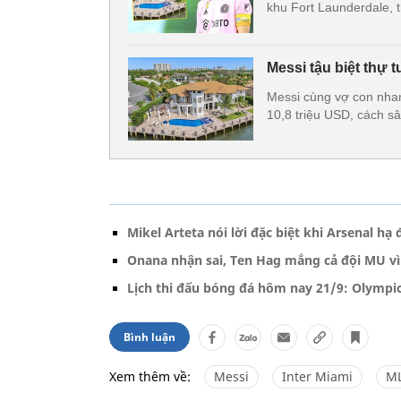
khu Fort Launderdale, 
Messi tậu biệt thự 
Messi cùng vợ con nhan
10,8 triệu USD, cách sâ
Mikel Arteta nói lời đặc biệt khi Arsenal hạ
Onana nhận sai, Ten Hag mắng cả đội MU vì
Lịch thi đấu bóng đá hôm nay 21/9: Olympi
Bình luận
Xem thêm về:
Messi
Inter Miami
M