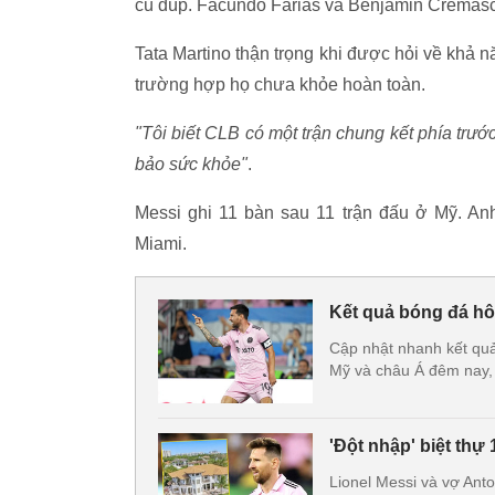
cú đúp. Facundo Farias và Benjamin Cremasch
Tata Martino thận trọng khi được hỏi về khả 
trường hợp họ chưa khỏe hoàn toàn.
"Tôi biết CLB có một trận chung kết phía trư
bảo sức khỏe"
.
Messi ghi 11 bàn sau 11 trận đấu ở Mỹ. Anh
Miami.
Kết quả bóng đá hôm
Cập nhật nhanh kết quả
Mỹ và châu Á đêm nay,
'Đột nhập' biệt thự
Lionel Messi và vợ Anto