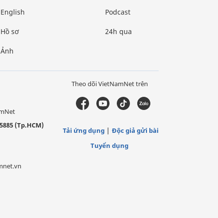
English
Podcast
Hồ sơ
24h qua
Ảnh
Theo dõi VietNamNet trên
amNet
5885 (Tp.HCM)
Tải ứng dụng
Độc giả gửi bài
Tuyển dụng
mnet.vn