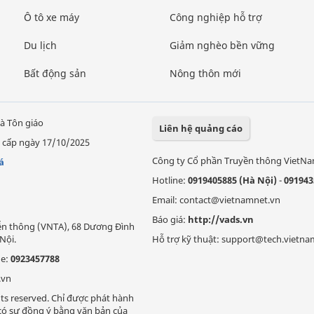
Ô tô xe máy
Công nghiệp hỗ trợ
Du lịch
Giảm nghèo bền vững
Bất động sản
Nông thôn mới
à Tôn giáo
Liên hệ quảng cáo
 cấp ngày 17/10/2025
Công ty Cổ phần Truyền thông VietN
á
Hotline:
0919405885 (Hà Nội)
-
091943
Email: contact@vietnamnet.vn
Báo giá:
http://vads.vn
Viễn thông (VNTA), 68 Dương Đình
Nội.
Hỗ trợ kỹ thuật: support@tech.vietna
ne:
0923457788
.vn
ts reserved. Chỉ được phát hành
i có sự đồng ý bằng văn bản của