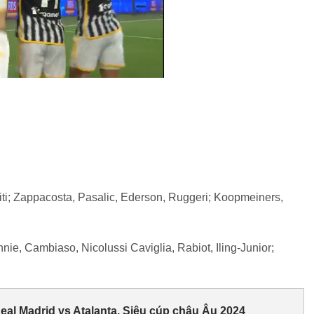
ti; Zappacosta, Pasalic, Ederson, Ruggeri; Koopmeiners,
nie, Cambiaso, Nicolussi Caviglia, Rabiot, Iling-Junior;
eal Madrid vs Atalanta, Siêu cúp châu Âu 2024