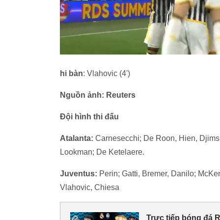
hi bàn
: Vlahovic (4')
Nguồn ảnh: Reuters
Đội hình thi đấu
Atalanta:
Carnesecchi; De Roon, Hien, Djimsi
Lookman; De Ketelaere.
Juventus:
Perin; Gatti, Bremer, Danilo; McKen
Vlahovic, Chiesa
Trực tiếp bóng đá R