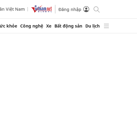
ần Việt Nam
Đăng nhập
ức khỏe
Công nghệ
Xe
Bất động sản
Du lịch