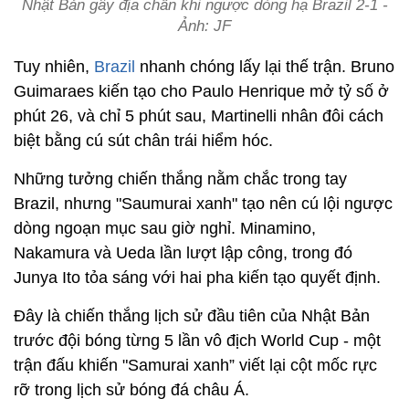
Nhật Bản gây địa chấn khi ngược dòng hạ Brazil 2-1 -
Ảnh: JF
Tuy nhiên,
Brazil
nhanh chóng lấy lại thế trận. Bruno
Guimaraes kiến tạo cho Paulo Henrique mở tỷ số ở
phút 26, và chỉ 5 phút sau, Martinelli nhân đôi cách
biệt bằng cú sút chân trái hiểm hóc.
Những tưởng chiến thắng nằm chắc trong tay
Brazil, nhưng "Saumurai xanh" tạo nên cú lội ngược
dòng ngoạn mục sau giờ nghỉ. Minamino,
Nakamura và Ueda lần lượt lập công, trong đó
Junya Ito tỏa sáng với hai pha kiến tạo quyết định.
Đây là chiến thắng lịch sử đầu tiên của Nhật Bản
trước đội bóng từng 5 lần vô địch World Cup - một
trận đấu khiến "Samurai xanh” viết lại cột mốc rực
rỡ trong lịch sử bóng đá châu Á.