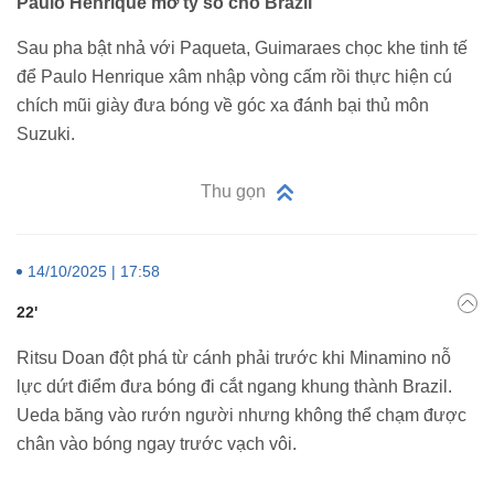
Paulo Henrique mở tỷ số cho Brazil
Sau pha bật nhả với Paqueta, Guimaraes chọc khe tinh tế
để Paulo Henrique xâm nhập vòng cấm rồi thực hiện cú
chích mũi giày đưa bóng về góc xa đánh bại thủ môn
Suzuki.
Thu gọn
14/10/2025 | 17:58
22'
Ritsu Doan đột phá từ cánh phải trước khi Minamino nỗ
lực dứt điểm đưa bóng đi cắt ngang khung thành Brazil.
Ueda băng vào rướn người nhưng không thể chạm được
chân vào bóng ngay trước vạch vôi.