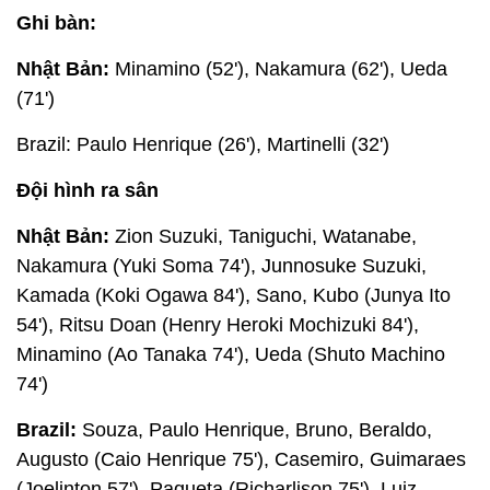
Ghi bàn:
Nhật Bản:
Minamino (52'), Nakamura (62'), Ueda
(71')
Brazil: Paulo Henrique (26'), Martinelli (32')
Đội hình ra sân
Nhật Bản:
Zion Suzuki, Taniguchi, Watanabe,
Nakamura (Yuki Soma 74'), Junnosuke Suzuki,
Kamada (Koki Ogawa 84'), Sano, Kubo (Junya Ito
54'), Ritsu Doan (Henry Heroki Mochizuki 84'),
Minamino (Ao Tanaka 74'), Ueda (Shuto Machino
74')
Brazil:
Souza, Paulo Henrique, Bruno, Beraldo,
Augusto (Caio Henrique 75'), Casemiro, Guimaraes
(Joelinton 57'), Paqueta (Richarlison 75'), Luiz