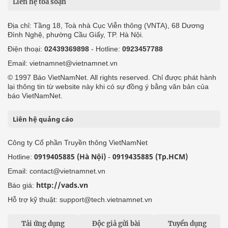
Liên hệ tòa soạn
Địa chỉ: Tầng 18, Toà nhà Cục Viễn thông (VNTA), 68 Dương
Đình Nghệ, phường Cầu Giấy, TP. Hà Nội.
Điện thoại:
02439369898
- Hotline:
0923457788
Email: vietnamnet@vietnamnet.vn
© 1997 Báo VietNamNet. All rights reserved. Chỉ được phát hành
lại thông tin từ website này khi có sự đồng ý bằng văn bản của
báo VietNamNet.
Liên hệ quảng cáo
Công ty Cổ phần Truyền thông VietNamNet
0919405885 (Hà Nội)
0919435885 (Tp.HCM)
Hotline:
-
Email: contact@vietnamnet.vn
http://vads.vn
Báo giá:
Hỗ trợ kỹ thuật: support@tech.vietnamnet.vn
Tải ứng dụng
Độc giả gửi bài
Tuyển dụng