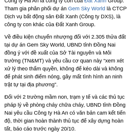
Công ty Hà An là công ty con của
Đất Xanh
Group.
Tham gia phân phối dự án
Gem Sky World
là CTCP
Dịch vụ bất động sản Đất Xanh (Công ty DXS), là
công ty con khác của Đất Xanh Group.
Về điều kiện chuyển nhượng đối với 2.305 thửa đất
tại dự án Gem Sky World, UBND tỉnh Đồng Nai
đồng ý với đề xuất của Sở Tài nguyên và Môi
trường (TN&MT) và yêu cầu cơ quan này “xem xét
xử lý theo thẩm quyền, không để kéo dài và không
để phát sinh điểm nóng, gây mất tình hình an ninh
trật tự tại địa phương”.
Đối với 2 trường mầm non, trạm y tế và các thủ tục
pháp lý về phòng cháy chữa cháy, UBND tỉnh Đồng
Nai yêu cầu Công ty Hà An có văn bản cam kết tiến
độ, thời gian hoàn thành thủ tục để xây dựng hoàn
tất, báo cáo trước ngày 20/10.