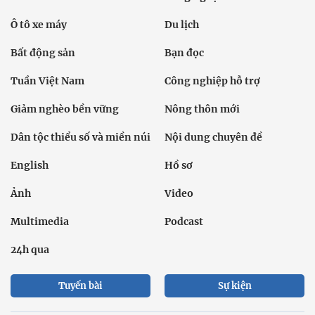
Ô tô xe máy
Du lịch
Bất động sản
Bạn đọc
Tuần Việt Nam
Công nghiệp hỗ trợ
Giảm nghèo bền vững
Nông thôn mới
Dân tộc thiểu số và miền núi
Nội dung chuyên đề
English
Hồ sơ
Ảnh
Video
Multimedia
Podcast
24h qua
Tuyến bài
Sự kiện