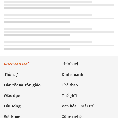
Chính trị
Thời sự
Kinh doanh
Dân tộc và Tôn giáo
Thể thao
Giáo dục
Thế giới
Đời sống
Văn hóa - Giải trí
Sức khỏe
Công nghệ