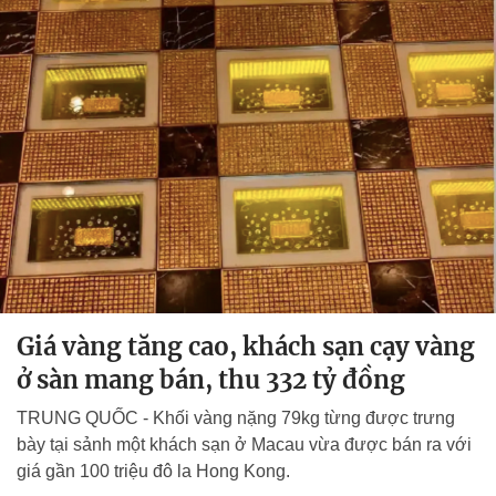
Giá vàng tăng cao, khách sạn cạy vàng
ở sàn mang bán, thu 332 tỷ đồng
TRUNG QUỐC - Khối vàng nặng 79kg từng được trưng
bày tại sảnh một khách sạn ở Macau vừa được bán ra với
giá gần 100 triệu đô la Hong Kong.