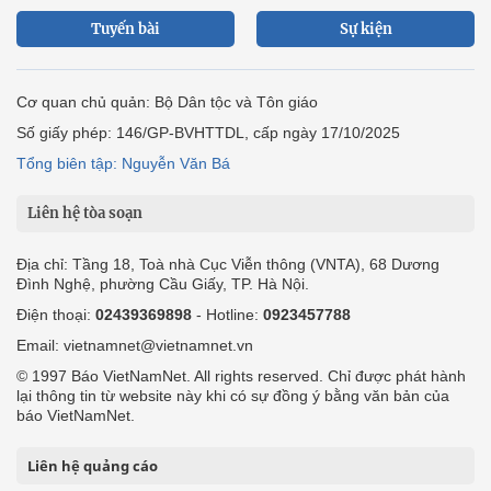
Tuyến bài
Sự kiện
Cơ quan chủ quản: Bộ Dân tộc và Tôn giáo
Số giấy phép: 146/GP-BVHTTDL, cấp ngày 17/10/2025
Tổng biên tập: Nguyễn Văn Bá
Liên hệ tòa soạn
Địa chỉ: Tầng 18, Toà nhà Cục Viễn thông (VNTA), 68 Dương
Đình Nghệ, phường Cầu Giấy, TP. Hà Nội.
Điện thoại:
02439369898
- Hotline:
0923457788
Email: vietnamnet@vietnamnet.vn
© 1997 Báo VietNamNet. All rights reserved. Chỉ được phát hành
lại thông tin từ website này khi có sự đồng ý bằng văn bản của
báo VietNamNet.
Liên hệ quảng cáo