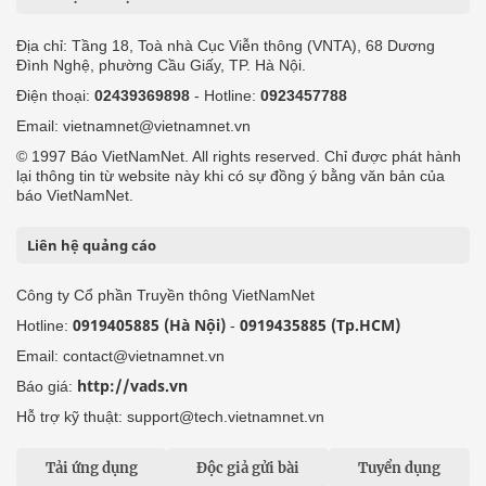
Địa chỉ: Tầng 18, Toà nhà Cục Viễn thông (VNTA), 68 Dương
Đình Nghệ, phường Cầu Giấy, TP. Hà Nội.
Điện thoại:
02439369898
- Hotline:
0923457788
Email: vietnamnet@vietnamnet.vn
© 1997 Báo VietNamNet. All rights reserved. Chỉ được phát hành
lại thông tin từ website này khi có sự đồng ý bằng văn bản của
báo VietNamNet.
Liên hệ quảng cáo
Công ty Cổ phần Truyền thông VietNamNet
0919405885 (Hà Nội)
0919435885 (Tp.HCM)
Hotline:
-
Email: contact@vietnamnet.vn
http://vads.vn
Báo giá:
Hỗ trợ kỹ thuật: support@tech.vietnamnet.vn
Tải ứng dụng
Độc giả gửi bài
Tuyển dụng