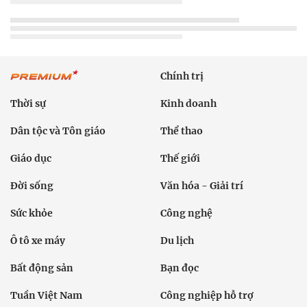
Chính trị
Thời sự
Kinh doanh
Dân tộc và Tôn giáo
Thể thao
Giáo dục
Thế giới
Đời sống
Văn hóa - Giải trí
Sức khỏe
Công nghệ
Ô tô xe máy
Du lịch
Bất động sản
Bạn đọc
Tuần Việt Nam
Công nghiệp hỗ trợ