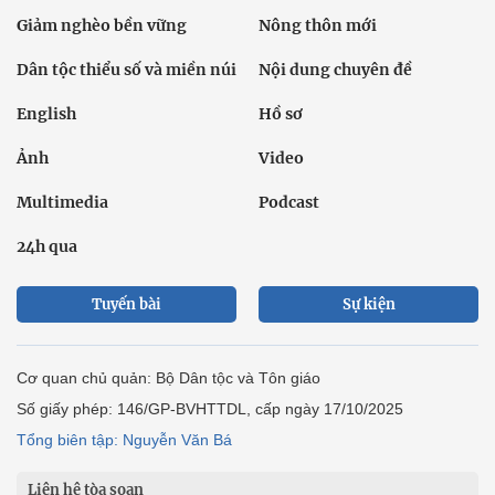
Giảm nghèo bền vững
Nông thôn mới
Dân tộc thiểu số và miền núi
Nội dung chuyên đề
English
Hồ sơ
Ảnh
Video
Multimedia
Podcast
24h qua
Tuyến bài
Sự kiện
Cơ quan chủ quản: Bộ Dân tộc và Tôn giáo
Số giấy phép: 146/GP-BVHTTDL, cấp ngày 17/10/2025
Tổng biên tập: Nguyễn Văn Bá
Liên hệ tòa soạn