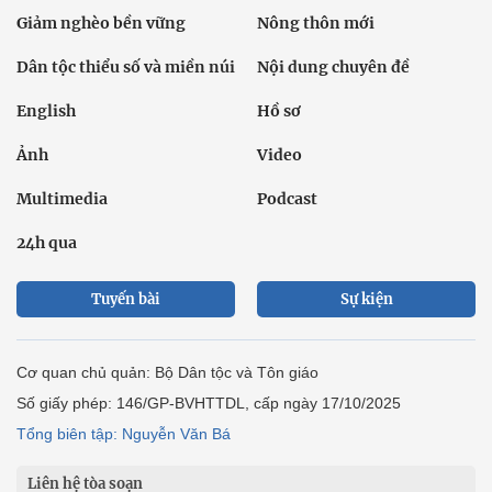
Giảm nghèo bền vững
Nông thôn mới
Dân tộc thiểu số và miền núi
Nội dung chuyên đề
English
Hồ sơ
Ảnh
Video
Multimedia
Podcast
24h qua
Tuyến bài
Sự kiện
Cơ quan chủ quản: Bộ Dân tộc và Tôn giáo
Số giấy phép: 146/GP-BVHTTDL, cấp ngày 17/10/2025
Tổng biên tập: Nguyễn Văn Bá
Liên hệ tòa soạn