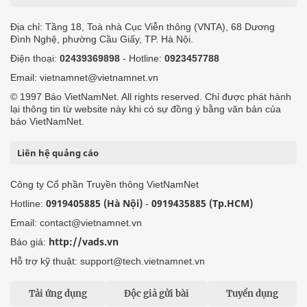
Địa chỉ: Tầng 18, Toà nhà Cục Viễn thông (VNTA), 68 Dương
Đình Nghệ, phường Cầu Giấy, TP. Hà Nội.
Điện thoại:
02439369898
- Hotline:
0923457788
Email: vietnamnet@vietnamnet.vn
© 1997 Báo VietNamNet. All rights reserved. Chỉ được phát hành
lại thông tin từ website này khi có sự đồng ý bằng văn bản của
báo VietNamNet.
Liên hệ quảng cáo
Công ty Cổ phần Truyền thông VietNamNet
0919405885 (Hà Nội)
0919435885 (Tp.HCM)
Hotline:
-
Email: contact@vietnamnet.vn
http://vads.vn
Báo giá:
Hỗ trợ kỹ thuật: support@tech.vietnamnet.vn
Tải ứng dụng
Độc giả gửi bài
Tuyển dụng