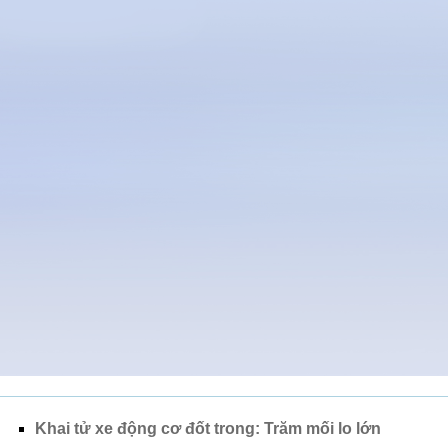
Khai tử xe động cơ đốt trong: Trăm mối lo lớn