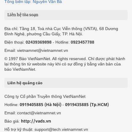
Tổng biên tập: Nguyễn Văn Bá
Liên hệ tòa soạn
Địa chỉ: Tầng 18, Toà nhà Cục Viễn thông (VNTA), 68 Dương
Đình Nghệ, phường Cầu Giấy, TP. Hà Nội.
Điện thoại:
02439369898
- Hotline:
0923457788
Email: vietnamnet@vietnamnet.vn
© 1997 Báo VietNamNet. All rights reserved. Chỉ được phát hành
lại thông tin từ website này khi có sự đồng ý bằng văn bản của
báo VietNamNet.
Liên hệ quảng cáo
Công ty Cổ phần Truyền thông VietNamNet
0919405885 (Hà Nội)
0919435885 (Tp.HCM)
Hotline:
-
Email: contact@vietnamnet.vn
http://vads.vn
Báo giá:
Hỗ trợ kỹ thuật: support@tech.vietnamnet.vn