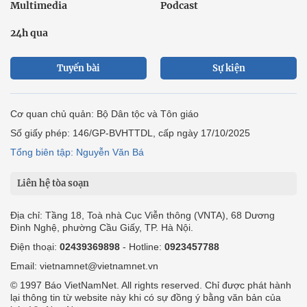
Multimedia
Podcast
24h qua
Tuyến bài
Sự kiện
Cơ quan chủ quản: Bộ Dân tộc và Tôn giáo
Số giấy phép: 146/GP-BVHTTDL, cấp ngày 17/10/2025
Tổng biên tập: Nguyễn Văn Bá
Liên hệ tòa soạn
Địa chỉ: Tầng 18, Toà nhà Cục Viễn thông (VNTA), 68 Dương
Đình Nghệ, phường Cầu Giấy, TP. Hà Nội.
Điện thoại:
02439369898
- Hotline:
0923457788
Email: vietnamnet@vietnamnet.vn
© 1997 Báo VietNamNet. All rights reserved. Chỉ được phát hành
lại thông tin từ website này khi có sự đồng ý bằng văn bản của