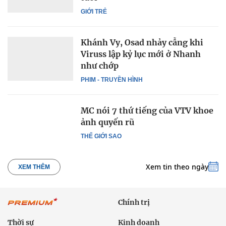
GIỚI TRẺ
Khánh Vy, Osad nhảy cẫng khi
Viruss lập kỷ lục mới ở Nhanh
như chớp
PHIM - TRUYỀN HÌNH
MC nói 7 thứ tiếng của VTV khoe
ảnh quyến rũ
THẾ GIỚI SAO
Xem tin theo ngày
XEM THÊM
Chính trị
Thời sự
Kinh doanh