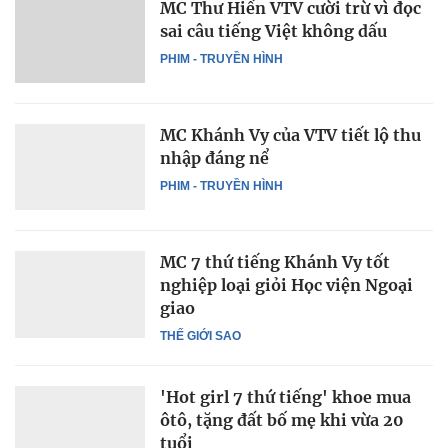
MC Thư Hiền VTV cười trừ vì đọc
sai câu tiếng Việt không dấu
PHIM - TRUYỀN HÌNH
MC Khánh Vy của VTV tiết lộ thu
nhập đáng nể
PHIM - TRUYỀN HÌNH
MC 7 thứ tiếng Khánh Vy tốt
nghiệp loại giỏi Học viện Ngoại
giao
THẾ GIỚI SAO
'Hot girl 7 thứ tiếng' khoe mua
ôtô, tặng đất bố mẹ khi vừa 20
tuổi