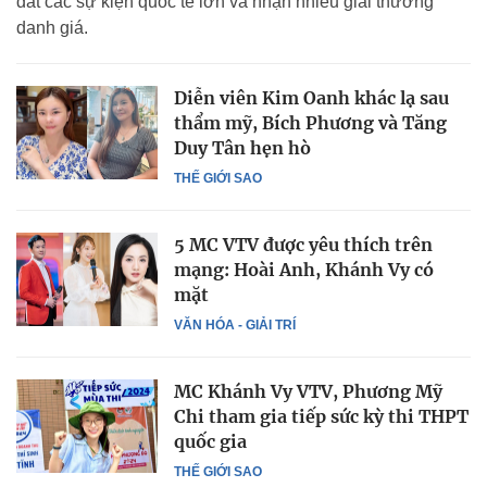
dắt các sự kiện quốc tế lớn và nhận nhiều giải thưởng
danh giá.
Diễn viên Kim Oanh khác lạ sau
thẩm mỹ, Bích Phương và Tăng
Duy Tân hẹn hò
THẾ GIỚI SAO
5 MC VTV được yêu thích trên
mạng: Hoài Anh, Khánh Vy có
mặt
VĂN HÓA - GIẢI TRÍ
MC Khánh Vy VTV, Phương Mỹ
Chi tham gia tiếp sức kỳ thi THPT
quốc gia
THẾ GIỚI SAO