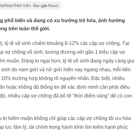
ng phổ biến và đang có xu hướng trẻ hóa, ảnh hưởng
g trên toàn thế giới.
, tỷ lệ vô sinh chiếm khoảng 8-12% các cặp vợ chồng. Tại
ặp vợ chồng vô sinh, tương đương với gần 1 triệu cặp vợ
iếm muộn. Đáng lo ngại hơn, tỷ lệ vô sinh đang ngày càng gia
 sinh do nam giới và nữ giới hiện nay ngang nhau, mỗi bên
 10% trường hợp không rõ nguyên nhân. Đặc biệt, nhiều
ãn hoặc không đủ thông tin để xác định mình cần phải điều
Do đó, nhiều cặp vợ chồng đã bỏ lỡ “thời điểm vàng” để có con
 trị hiếm muộn không chỉ giúp các cặp vợ chồng tối ưu hóa
lực tâm lý, tài chính trong hành trình tìm kiếm hạnh phúc