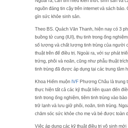
Ngoài ra, cần tìm hiểu kiến thức sinh sản và 
nguồn đáng tin cậy trên internet và sách báo.
gìn sức khỏe sinh sản.
Theo BS. Quách Văn Thanh, hiện nay có 3 phư
buồng tử cung (IUI), thụ tinh trong ống nghiệm
số lượng và chất lượng tinh trùng của người c
thuật trên để điều trị. Ngoài ra, với sự phát tr
trứng, phôi và noãn, cũng như phẫu thuật tr
tinh trùng đã được áp dụng tại các trung tâm h
Khoa Hiếm muộn
IVF
Phương Châu là trung t
thực hiện tất cả các kỹ thuật liên quan đến đ
tinh trong ống nghiệm, tiêm tinh trùng vào bào
trữ lạnh và lưu giữ phôi, noãn, tinh trùng. Ng
chăm sóc sức khỏe cho mẹ và bé được toàn d
Việc áp dụng các kỹ thuật điều trị vô sinh mới