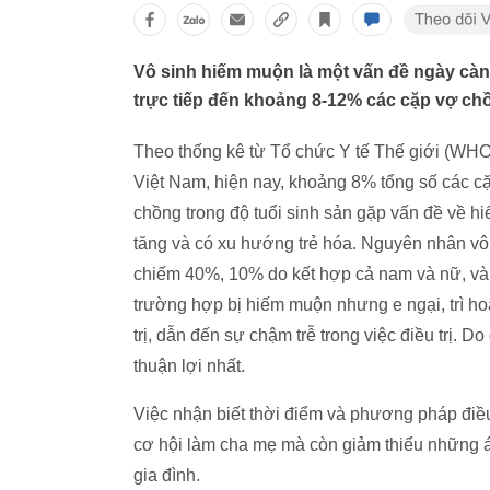
Vô sinh hiếm muộn là một vấn đề ngày cà
trực tiếp đến khoảng 8-12% các cặp vợ chồn
Theo thống kê từ Tổ chức Y tế Thế giới (WHO)
Việt Nam, hiện nay, khoảng 8% tổng số các c
chồng trong độ tuổi sinh sản gặp vấn đề về h
tăng và có xu hướng trẻ hóa. Nguyên nhân vô
chiếm 40%, 10% do kết hợp cả nam và nữ, và
trường hợp bị hiếm muộn nhưng e ngại, trì ho
trị, dẫn đến sự chậm trễ trong việc điều trị. 
thuận lợi nhất.
Việc nhận biết thời điểm và phương pháp điều
cơ hội làm cha mẹ mà còn giảm thiểu những áp 
gia đình.