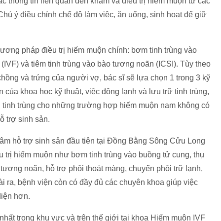
các thông tin liên quan đến khám và điều trị hiếm muộn từ các
 Chú ý điều chỉnh chế độ làm việc, ăn uống, sinh hoạt để giữ
ơng pháp điều trị hiếm muộn chính: bơm tinh trùng vào
 (IVF) và tiêm tinh trùng vào bào tương noãn (ICSI). Tùy theo
hồng và trứng của người vợ, bác sĩ sẽ lựa chọn 1 trong 3 kỹ
iển của khoa học kỹ thuật, việc đông lạnh và lưu trữ tinh trùng,
ích tinh trùng cho những trường hợp hiếm muộn nam không có
ỗ trợ sinh sản.
âm hỗ trợ sinh sản đầu tiên tại Đồng Bằng Sông Cửu Long
iều trị hiếm muộn như bơm tinh trùng vào buồng tử cung, thụ
 tương noãn, hỗ trợ phôi thoát màng, chuyển phôi trữ lạnh,
oài ra, bệnh viện còn có đầy đủ các chuyên khoa giúp việc
iện hơn.
 nhất trong khu vực và trên thế giới tại khoa Hiếm muộn IVF