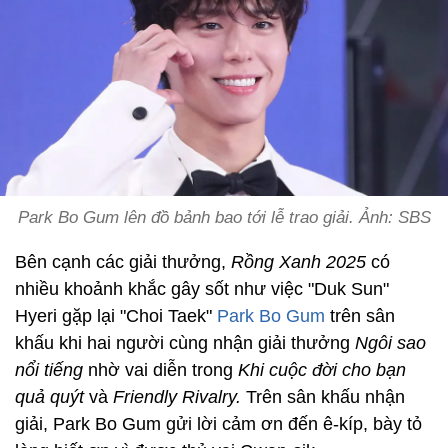
Park Bo Gum lên đồ bảnh bao tới lễ trao giải. Ảnh: SBS
Bên cạnh các giải thưởng,
Rồng Xanh 2025
có
nhiều khoảnh khắc gây sốt như việc "Duk Sun"
Hyeri gặp lại "Choi Taek"
Park Bo Gum
trên sân
khấu khi hai người cùng nhận giải thưởng
Ngôi sao
nổi tiếng
nhờ vai diễn trong
Khi cuộc đời cho bạn
quả quýt
và
Friendly Rivalry.
Trên sân khấu nhận
giải, Park Bo Gum gửi lời cảm ơn đến ê-kíp, bày tỏ