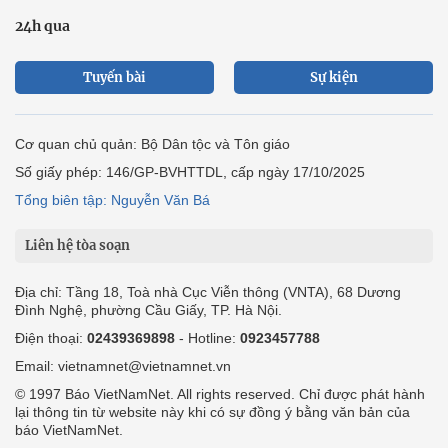
24h qua
Tuyến bài
Sự kiện
Cơ quan chủ quản: Bộ Dân tộc và Tôn giáo
Số giấy phép: 146/GP-BVHTTDL, cấp ngày 17/10/2025
Tổng biên tập: Nguyễn Văn Bá
Liên hệ tòa soạn
Địa chỉ: Tầng 18, Toà nhà Cục Viễn thông (VNTA), 68 Dương
Đình Nghệ, phường Cầu Giấy, TP. Hà Nội.
Điện thoại:
02439369898
- Hotline:
0923457788
Email: vietnamnet@vietnamnet.vn
© 1997 Báo VietNamNet. All rights reserved. Chỉ được phát hành
lại thông tin từ website này khi có sự đồng ý bằng văn bản của
báo VietNamNet.