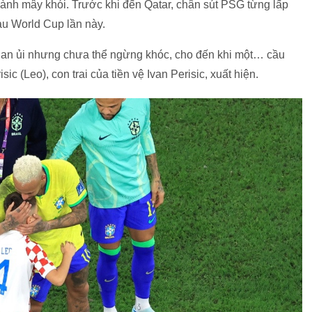
ành mây khói. Trước khi đến Qatar, chân sút PSG từng lấp
sau World Cup lần này.
an ủi nhưng chưa thể ngừng khóc, cho đến khi một… cầu
ic (Leo), con trai của tiền vệ Ivan Perisic, xuất hiện.