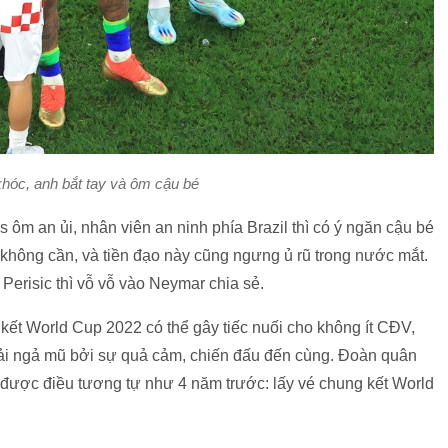
hóc, anh bắt tay và ôm cậu bé
ôm an ủi, nhân viên an ninh phía Brazil thì có ý ngăn cậu bé
hông cần, và tiền đạo này cũng ngưng ủ rũ trong nước mắt.
 Perisic thì vỗ vỗ vào Neymar chia sẻ.
ứ kết World Cup 2022 có thể gây tiếc nuối cho không ít CĐV,
hải ngả mũ bởi sự quả cảm, chiến đấu đến cùng. Đoàn quân
 được điều tương tự như 4 năm trước: lấy vé chung kết World