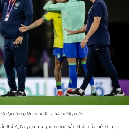
ngăn lại nhưng Neymar đã ra dấu không cần
ấu thứ 4, Neymar đã gục xuống sân khóc nức nở khi giấc