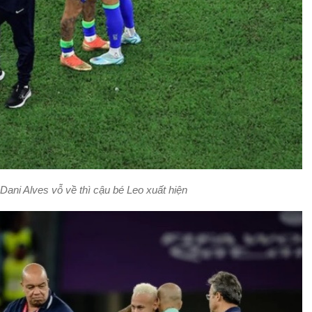
ani Alves vỗ về thì cậu bé Leo xuất hiện