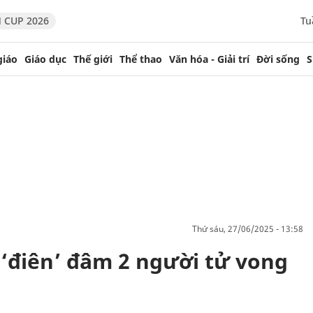
 CUP 2026
Tu
giáo
Giáo dục
Thế giới
Thể thao
Văn hóa - Giải trí
Đời sống
S
thứ sáu, 27/06/2025 - 13:58
ô ‘điên’ đâm 2 người tử vong