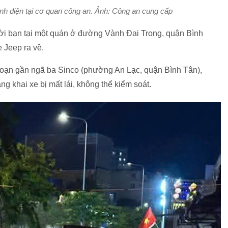
nh diện tại cơ quan công an. Ảnh: Công an cung cấp
ời bạn tại một quán ở đường Vành Đai Trong, quận Bình
 Jeep ra về.
n gần ngã ba Sinco (phường An Lạc, quận Bình Tân),
g khai xe bị mất lái, không thể kiểm soát.