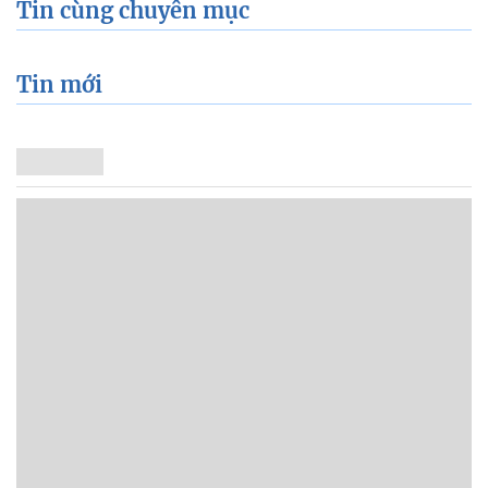
Tin cùng chuyên mục
Tin mới