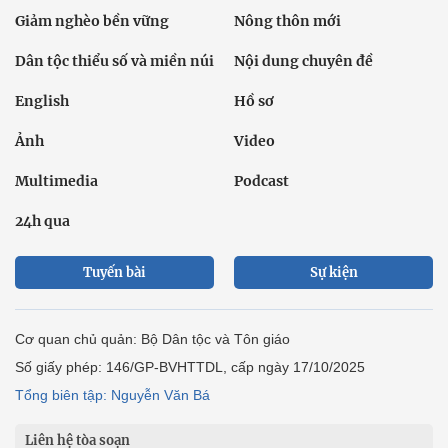
Giảm nghèo bền vững
Nông thôn mới
Dân tộc thiểu số và miền núi
Nội dung chuyên đề
English
Hồ sơ
Ảnh
Video
Multimedia
Podcast
24h qua
Tuyến bài
Sự kiện
Cơ quan chủ quản: Bộ Dân tộc và Tôn giáo
Số giấy phép: 146/GP-BVHTTDL, cấp ngày 17/10/2025
Tổng biên tập: Nguyễn Văn Bá
Liên hệ tòa soạn