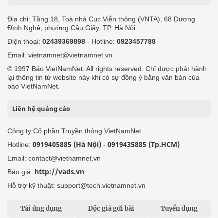
Địa chỉ: Tầng 18, Toà nhà Cục Viễn thông (VNTA), 68 Dương
Đình Nghệ, phường Cầu Giấy, TP. Hà Nội.
Điện thoại:
02439369898
- Hotline:
0923457788
Email: vietnamnet@vietnamnet.vn
© 1997 Báo VietNamNet. All rights reserved. Chỉ được phát hành
lại thông tin từ website này khi có sự đồng ý bằng văn bản của
báo VietNamNet.
Liên hệ quảng cáo
Công ty Cổ phần Truyền thông VietNamNet
0919405885 (Hà Nội)
0919435885 (Tp.HCM)
Hotline:
-
Email: contact@vietnamnet.vn
http://vads.vn
Báo giá:
Hỗ trợ kỹ thuật: support@tech.vietnamnet.vn
Tải ứng dụng
Độc giả gửi bài
Tuyển dụng