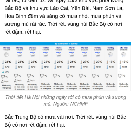
rải rác; từ đêm 14 và ngày 15/2 khu vực phía Đông
Bắc Bộ và khu vực Lào Cai, Yên Bái, Nam Sơn La,
Hòa Bình đêm và sáng có mưa nhỏ, mưa phùn và
sương mù rải rác. Trời rét, vùng núi Bắc Bộ có nơi
rét đậm, rét hại.
Thời tiết Hà Nội những ngày tới có mưa phùn và sương
mù. Nguồn: NCHMF
Bắc Trung Bộ có mưa vài nơi. Trời rét, vùng núi Bắc
Bộ có nơi rét đậm, rét hại.