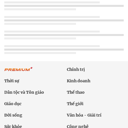
Chính trị
Thời sự
Kinh doanh
Dân tộc và Tôn giáo
Thể thao
Giáo dục
Thế giới
Đời sống
Văn hóa - Giải trí
Sức khỏe
Công nghệ