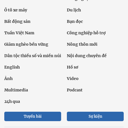
Ô tô xe máy
Du lịch
Bất động sản
Bạn đọc
Tuần Việt Nam
Công nghiệp hỗ trợ
Giảm nghèo bền vững
Nông thôn mới
Dân tộc thiểu số và miền núi
Nội dung chuyên đề
English
Hồ sơ
Ảnh
Video
Multimedia
Podcast
24h qua
Tuyến bài
Sự kiện