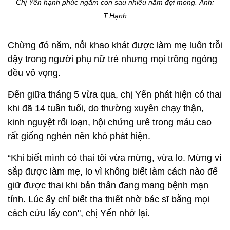
Chị Yến hạnh phúc ngắm con sau nhiều năm đợi mong.
Ảnh:
T.Hạnh
Chừng đó năm, nỗi khao khát được làm mẹ luôn trỗi
dậy trong người phụ nữ trẻ nhưng mọi trông ngóng
đều vô vọng.
Đến giữa tháng 5 vừa qua, chị Yến phát hiện có thai
khi đã 14 tuần tuổi, do thường xuyên chạy thận,
kinh nguyệt rối loạn, hội chứng urê trong máu cao
rất giống nghén nên khó phát hiện.
“Khi biết mình có thai tôi vừa mừng, vừa lo. Mừng vì
sắp được làm mẹ, lo vì không biết làm cách nào để
giữ được thai khi bản thân đang mang bệnh mạn
tính. Lúc ấy chỉ biết tha thiết nhờ bác sĩ bằng mọi
cách cứu lấy con", chị Yến nhớ lại.