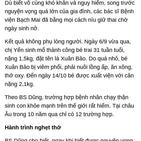
Dù biết vô cùng khó khăn và nguy hiểm, song trước
nguyện vọng quá lớn của gia đình, các bác sĩ Bệnh
viện Bạch Mai đã bằng mọi cách níu giữ thai chờ
ngày sinh nở.
Kết quả không phụ lòng người. Ngày 6/9 vừa qua,
chị Yến sinh mổ thành công bé trai 31 tuần tuổi,
nặng 1,5kg, đặt tên là Xuân Bảo. Do quá nhỏ, bé
Xuân Bảo bị viêm phổi, phải nuôi lồng ấp, ăn xông,
thở oxy. Đến ngày 14/10 bé được xuất viện với cân
nặng 2,1kg.
Theo BS Dũng, trường hợp bệnh nhân chạy thận
sinh con khỏe mạnh trên thế giới rất hiếm. Tại châu
Âu trong 10 năm qua chỉ có 12 trường hợp.
Hành trình nghẹt thở
BS Dũng cho biết, ngay khi biết được nguyện vọng