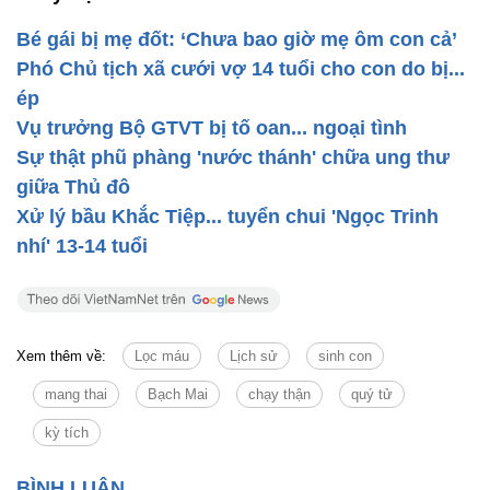
Bé gái bị mẹ đốt: ‘Chưa bao giờ mẹ ôm con cả’
Phó Chủ tịch xã cưới vợ 14 tuổi cho con do bị...
ép
Vụ trưởng Bộ GTVT bị tố oan... ngoại tình
Sự thật phũ phàng 'nước thánh' chữa ung thư
giữa Thủ đô
Xử lý bầu Khắc Tiệp... tuyển chui 'Ngọc Trinh
nhí' 13-14 tuổi
Xem thêm về:
Lọc máu
Lịch sử
sinh con
mang thai
Bạch Mai
chạy thận
quý tử
kỳ tích