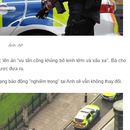
Ảnh: AP
lên án "vụ tấn công khủng bố kinh tởm và xấu xa". Bà cho
 được đưa ra.
rạng báo động "nghiêm trọng" tại Anh sẽ vẫn không thay đổi.