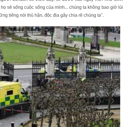
 họ sẽ sống cuộc sống của mình... chúng ta không bao giờ lùi
g tiếng nói thù hận, độc địa gây chia rẽ chúng ta".