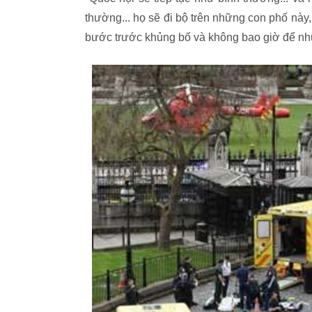
thường... họ sẽ đi bộ trên những con phố này,
bước trước khủng bố và không bao giờ để nhữn