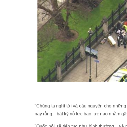
"Chúng ta nghĩ tới và cầu nguyện cho những 
nay rằng... bất kỳ nỗ lực bạo lực nào nhằm gây 
"Quốc hội sẽ tiếp tục như bình thường... v