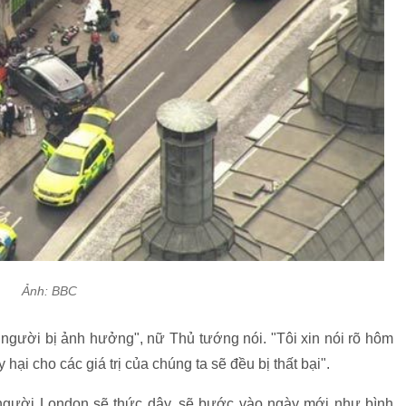
Ảnh: BBC
người bị ảnh hưởng", nữ Thủ tướng nói. "Tôi xin nói rõ hôm
hại cho các giá trị của chúng ta sẽ đều bị thất bại".
à người London sẽ thức dậy, sẽ bước vào ngày mới như bình