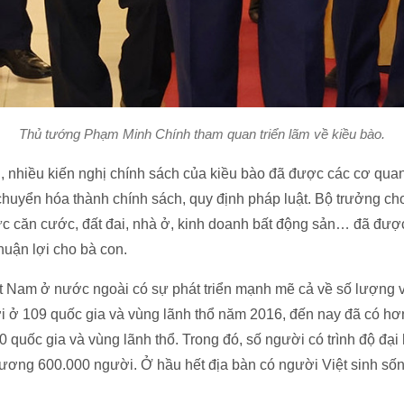
Thủ tướng Phạm Minh Chính tham quan triển lãm về kiều bào.
 nhiều kiến nghị chính sách của kiều bào đã được các cơ quan
huyển hóa thành chính sách, quy định pháp luật. Bộ trưởng cho 
vực căn cước, đất đai, nhà ở, kinh doanh bất động sản… đã đượ
huận lợi cho bà con.
 Nam ở nước ngoài có sự phát triển mạnh mẽ cả về số lượng v
i ở 109 quốc gia và vùng lãnh thổ năm 2016, đến nay đã có hơn
0 quốc gia và vùng lãnh thổ. Trong đó, số người có trình độ đại
ơng 600.000 người. Ở hầu hết địa bàn có người Việt sinh sống