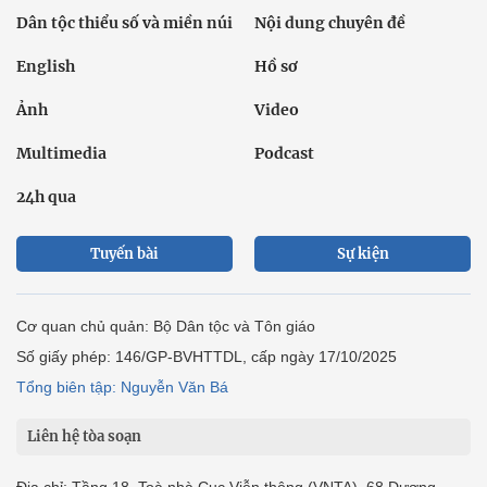
Dân tộc thiểu số và miền núi
Nội dung chuyên đề
English
Hồ sơ
Ảnh
Video
Multimedia
Podcast
24h qua
Tuyến bài
Sự kiện
Cơ quan chủ quản: Bộ Dân tộc và Tôn giáo
Số giấy phép: 146/GP-BVHTTDL, cấp ngày 17/10/2025
Tổng biên tập: Nguyễn Văn Bá
Liên hệ tòa soạn
Địa chỉ: Tầng 18, Toà nhà Cục Viễn thông (VNTA), 68 Dương