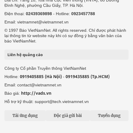
Đình Nghệ, phường Cầu Giấy, TP. Hà Nội.
Điện thoại:
02439369898
- Hotline:
0923457788
Email: vietnamnet@vietnamnet.vn
© 1997 Báo VietNamNet. All rights reserved. Chỉ được phát hành
lại thông tin từ website này khi có sự đồng ý bằng văn bản của
báo VietNamNet.
Liên hệ quảng cáo
Công ty Cổ phần Truyền thông VietNamNet
0919405885 (Hà Nội)
0919435885 (Tp.HCM)
Hotline:
-
Email: contact@vietnamnet.vn
http://vads.vn
Báo giá:
Hỗ trợ kỹ thuật: support@tech.vietnamnet.vn
Tải ứng dụng
Độc giả gửi bài
Tuyển dụng