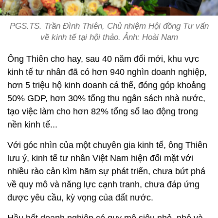
PGS.TS. Trần Đình Thiên, Chủ nhiệm Hội đồng Tư vấn
về kinh tế tại hội thảo. Ảnh: Hoài Nam
Ông Thiên cho hay, sau 40 năm đổi mới, khu vực
kinh tế tư nhân đã có hơn 940 nghìn doanh nghiệp,
hơn 5 triệu hộ kinh doanh cá thể, đóng góp khoảng
50% GDP, hơn 30% tổng thu ngân sách nhà nước,
tạo việc làm cho hơn 82% tổng số lao động trong
nền kinh tế...
Với góc nhìn của một chuyên gia kinh tế, ông Thiên
lưu ý, kinh tế tư nhân Việt Nam hiện đối mặt với
nhiều rào cản kìm hãm sự phát triển, chưa bứt phá
về quy mô và năng lực cạnh tranh, chưa đáp ứng
được yêu cầu, kỳ vọng của đất nước.
Hầu hết doanh nghiệp có quy mô siêu nhỏ, nhỏ và